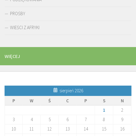
PROŚBY
WIEŚCI Z AFRYKI
WIĘCEJ
sierpień 2026
P
W
Ś
C
P
S
N
1
2
3
4
5
6
7
8
9
10
11
12
13
14
15
16