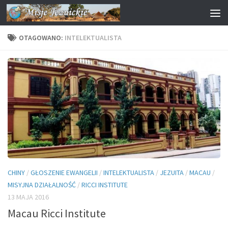
Przejdź do treści
OTAGOWANO:
INTELEKTUALISTA
CHINY
/
GŁOSZENIE EWANGELII
/
INTELEKTUALISTA
/
JEZUITA
/
MACAU
/
MISYJNA DZIAŁALNOŚĆ
/
RICCI INSTITUTE
13 MAJA 2016
Macau Ricci Institute