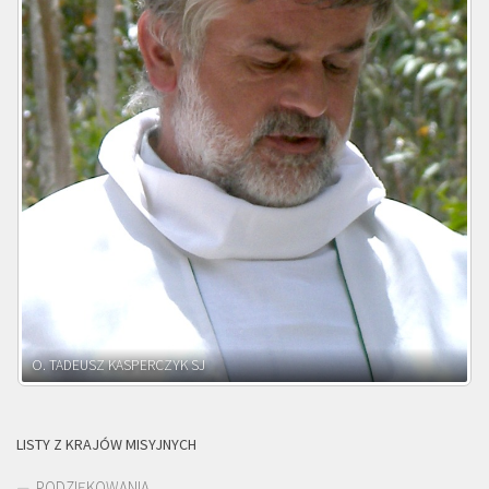
O. ADNRZEJ LEŚNIARA SJ
LISTY Z KRAJÓW MISYJNYCH
PODZIĘKOWANIA