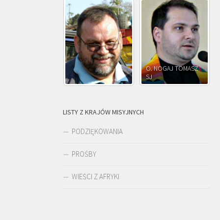
O. NOGAJ TOMASZ
O. JÓZEF
SJ
O. JÓZEF OLEKSY SJ
PAWŁOWSKI SJ
LISTY Z KRAJÓW MISYJNYCH
PODZIĘKOWANIA
PROŚBY
WIEŚCI Z AFRYKI