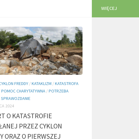
WIĘCEJ
CYKLON FREDDY
/
KATAKLIZM
/
KATASTROFA
/
POMOC CHARYTATYWNA
/
POTRZEBA
/
SPRAWOZDANIE
CA 2024
T O KATASTROFIE
ANEJ PRZEZ CYKLON
Y ORAZ O PIERWSZEJ