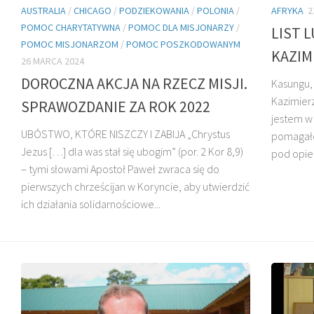
AUSTRALIA
/
CHICAGO
/
PODZIEKOWANIA
/
POLONIA
/
AFRYKA
2
POMOC CHARYTATYWNA
/
POMOC DLA MISJONARZY
/
LIST 
POMOC MISJONARZOM
/
POMOC POSZKODOWANYM
KAZIM
26 MARCA 2024
DOROCZNA AKCJA NA RZECZ MISJI.
Kasungu, 
O. HENRYK
Kazimierz
SPRAWOZDANIE ZA ROK 2022
DZIADOSZ SJ
O. GERARD KARAS SJ
jestem w 
UBÓSTWO, KTÓRE NISZCZY I ZABIJA „Chrystus
pomagałe
Jezus […] dla was stał się ubogim” (por. 2 Kor 8,9)
pod opiek
– tymi słowami Apostoł Paweł zwraca się do
pierwszych chrześcijan w Koryncie, aby utwierdzić
ich działania solidarnościowe...