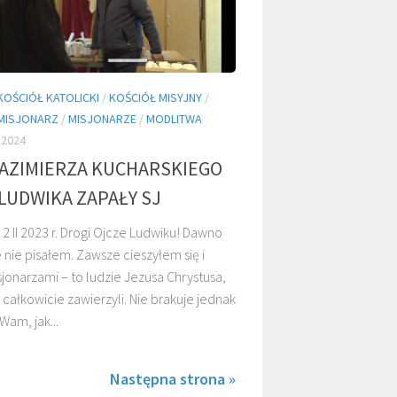
KOŚCIÓŁ KATOLICKI
/
KOŚCIÓŁ MISYJNY
/
MISJONARZ
/
MISJONARZE
/
MODLITWA
 2024
KAZIMIERZA KUCHARSKIEGO
 LUDWIKA ZAPAŁY SJ
2 II 2023 r. Drogi Ojcze Ludwiku! Dawno
 nie pisałem. Zawsze cieszyłem się i
sjonarzami – to ludzie Jezusa Chrystusa,
 całkowicie zawierzyli. Nie brakuje jednak
am, jak...
Następna strona »