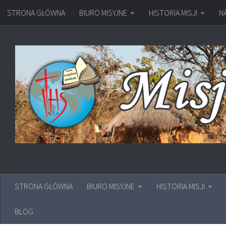
STRONA GŁÓWNA
BIURO MISYJNE
HISTORIA MISJI
N
Przejdź do treści
STRONA GŁÓWNA
BIURO MISYJNE
HISTORIA MISJI
BLOG