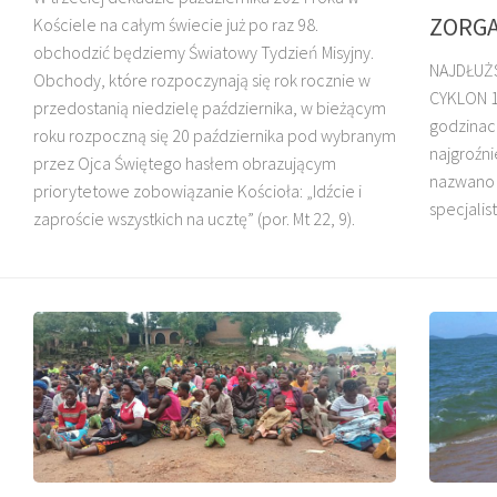
ZORG
Kościele na całym świecie już po raz 98.
obchodzić będziemy Światowy Tydzień Misyjny.
NAJDŁUŻS
DZIECI MADAGASKARU
Obchody, które rozpoczynają się rok rocznie w
CYKLON 1
przedostanią niedzielę października, w bieżącym
godzinac
roku rozpoczną się 20 października pod wybranym
najgroźni
przez Ojca Świętego hasłem obrazującym
nazwano 
priorytetowe zobowiązanie Kościoła: „Idźcie i
specjalis
zaproście wszystkich na ucztę” (por. Mt 22, 9).
BŁ. JAN BEYZYM