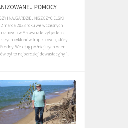
ANIZOWANEJ POMOCY
ZY I NAJBARDZIEJ NISZCZYCIELSKI
DZIECI MALAWI
DZIECI SUDANU
2 marca 2023 roku we wczesnych
h rannych w Malawi uderzył jeden z
ejszych cyklonów tropikalnych, który
Freddy. We dług późniejszych ocen
tów był to najbardziej dewastacyjny i...
MARANA
GALERIE