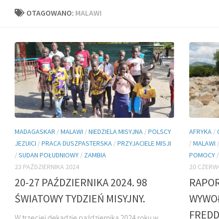
OTAGOWANO:
MALAWI
MADAGASKAR
/
MALAWI
/
NIEDZIELA MISYJNA
/
POLSCY
AFRYKA
/
JEZUICI
/
PRACA DUSZPASTERSKA
/
PRZYJACIELE MISJI
/
MALAWI
/
SUDAN POŁUDNIOWY
/
ZAMBIA
POMOCY
23 PAŹDZIERNIKA 2024
20 CZERW
20-27 PAŹDZIERNIKA 2024. 98
RAPOR
ŚWIATOWY TYDZIEŃ MISYJNY.
WYWOŁ
FREDD
W trzeciej dekadzie października 2024 roku w