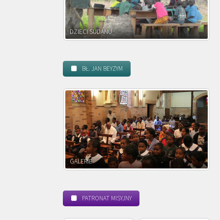
DZIECI ZAMBII
BŁ. JAN BEYZYM
POWOŁANIE MISYJNE
PATRONAT MISYJNY