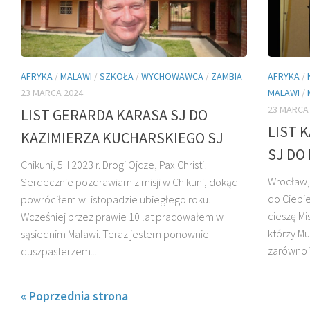
AFRYKA
/
MALAWI
/
SZKOŁA
/
WYCHOWAWCA
/
ZAMBIA
AFRYKA
/
23 MARCA 2024
MALAWI
/
23 MARCA
LIST GERARDA KARASA SJ DO
LIST 
KAZIMIERZA KUCHARSKIEGO SJ
SJ DO
Chikuni, 5 II 2023 r. Drogi Ojcze, Pax Christi!
Wrocław, 
Serdecznie pozdrawiam z misji w Chikuni, dokąd
do Ciebie
powróciłem w listopadzie ubiegłego roku.
cieszę Mi
Wcześniej przez prawie 10 lat pracowałem w
którzy Mu
sąsiednim Malawi. Teraz jestem ponownie
zarówno W
duszpasterzem...
« Poprzednia strona