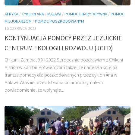
AFRYKA
/
CYKLON ANA
/
MALAWI
/
POMOC CHARYTATYWNA
/
POMOC
MISJONARZOM
/
POMOC POSZKODOWANYM
16 CZERWCA 2023
KONTYNUACJA POMOCY PRZEZ JEZUICKIE
CENTRUM EKOLOGII I ROZWOJU (JCED)
Chikuni, Zambia, 9 XII 2022 Serdecznie pozdrawiam z Chikuni
Mission w Zambii. Potwierdzam także, że nadeszła kolejna
transza pomocy dla poszkodowanych przez cyklon Ana w
Malawi. Właśnie przed kilkoma dniami otrzymałem
powiadomienie, że wpłynęło...