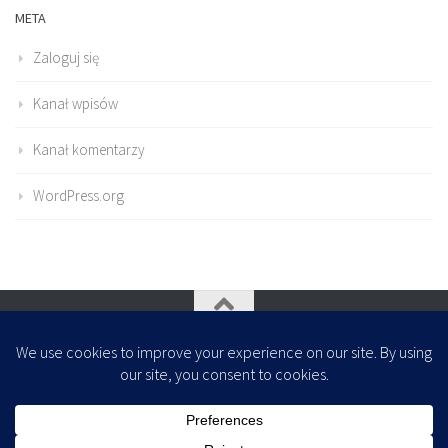
META
Zaloguj się
Kanał wpisów
Kanał komentarzy
WordPress.org
Oparte na
- Zaprojektowany z
Motyw Hueman