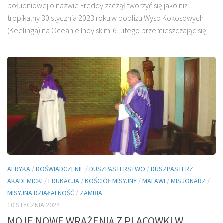
południowej o nazwie Freddy zaczął tworzyć się jako niż
tropikalny 30 stycznia 2023 roku w pobliżu Wysp Kokosowych
(Keelinga) na Oceanie Indyjskim. 6 lutego przemieszczając się...
AFRYKA
/
DOŚWIADCZENIE
/
DUSZPASTERSTWO
/
DUSZPASTERZ
AKADEMICKI
/
EDUKACJA
/
KOŚCIÓŁ MISYJNY
/
MALAWI
/
MISJONARZ
/
MISYJNA DZIAŁALNOŚĆ
/
ZAMBIA
10 STYCZNIA 2024
MOJE NOWE WRAŻENIA Z PLACOWKI W