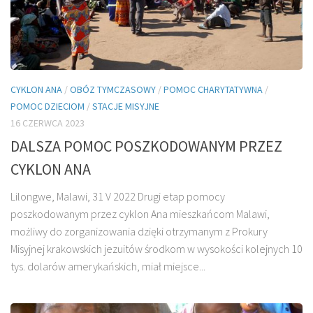
CYKLON ANA
/
OBÓZ TYMCZASOWY
/
POMOC CHARYTATYWNA
/
POMOC DZIECIOM
/
STACJE MISYJNE
16 CZERWCA 2023
DALSZA POMOC POSZKODOWANYM PRZEZ
CYKLON ANA
Lilongwe, Malawi, 31 V 2022 Drugi etap pomocy
poszkodowanym przez cyklon Ana mieszkańcom Malawi,
możliwy do zorganizowania dzięki otrzymanym z Prokury
Misyjnej krakowskich jezuitów środkom w wysokości kolejnych 10
tys. dolarów amerykańskich, miał miejsce...