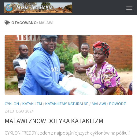
Przejdź do treści
OTAGOWANO:
MALAWI
CYKLON
/
KATAKLIZM
/
KATAKLIZMY NATURALNE
/
MALAWI
/
POWÓDŹ
24 LUTEGO 2024
MALAWI ZNOW DOTYKA KATAKLIZM
CYKLON FREDDY Jeden z najpotężniejszych cyklonów na półkuli