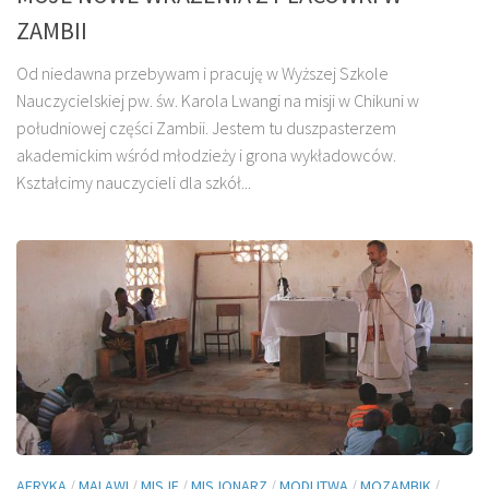
ZAMBII
Od niedawna przebywam i pracuję w Wyższej Szkole
Nauczycielskiej pw. św. Karola Lwangi na misji w Chikuni w
południowej części Zambii. Jestem tu duszpasterzem
akademickim wśród młodzieży i grona wykładowców.
Kształcimy nauczycieli dla szkół...
AFRYKA
/
MALAWI
/
MISJE
/
MISJONARZ
/
MODLITWA
/
MOZAMBIK
/