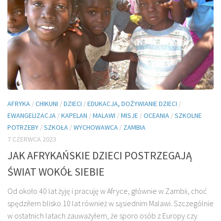
AFRYKA
/
CHIKUNI
/
DZIECI
/
EDUKACJA, DOŻYWIANIE DZIECI
/
EWANGELIZACJA
/
KAPELAN
/
MALAWI
/
MISJE
/
OCEANIA
/
SZKOLNE
POTRZEBY
/
SZKOŁA
/
WYCHOWAWCA
/
ZAMBIA
7 CZERWCA 2023
JAK AFRYKAŃSKIE DZIECI POSTRZEGAJĄ
ŚWIAT WOKÓŁ SIEBIE
Od około 40 lat żyję i pracuję w Afryce, głównie w Zambii, choć
spędziłem blisko 10 lat również w sąsiednim Malawi. Szczególnie
w ostatnich latach zauważyłem, że sporo osób z Europy czy