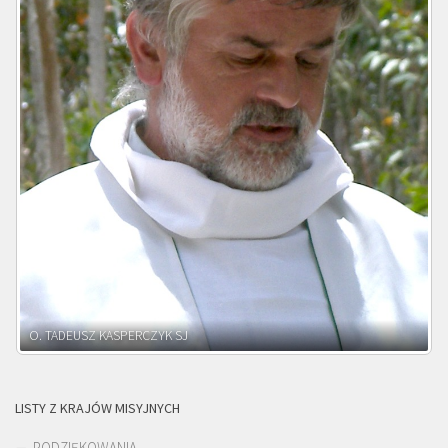
O. ADNRZEJ LEŚNIARA SJ
LISTY Z KRAJÓW MISYJNYCH
PODZIĘKOWANIA