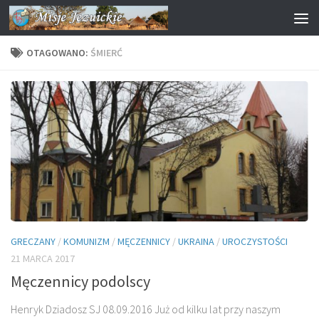
Przejdź do treści
OTAGOWANO:
ŚMIERĆ
GRECZANY
/
KOMUNIZM
/
MĘCZENNICY
/
UKRAINA
/
UROCZYSTOŚCI
21 MARCA 2017
Męczennicy podolscy
Henryk Dziadosz SJ 08.09.2016 Już od kilku lat przy naszym