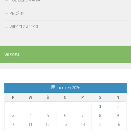
PROŚBY
WIEŚCI Z AFRYKI
WIĘCEJ
sierpień 2026
P
W
Ś
C
P
S
N
1
2
3
4
5
6
7
8
9
10
11
12
13
14
15
16