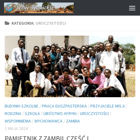
Przejdź do treści
KATEGORIA:
UROCZYSTOŚCI
BUDYNKI SZKOLNE
/
PRACA DUSZPASTERSKA
/
PRZYJACIELE MISJI
/
RODZINA
/
SZKOŁA
/
UBÓSTWO AFRYKI
/
UROCZYSTOŚCI
/
WSPOMNIENIA
/
WYCHOWAWCA
/
ZAMBIA
1 MAJA 2024
PAMIĘTNIK Z ZAMBII. CZĘŚĆ I.