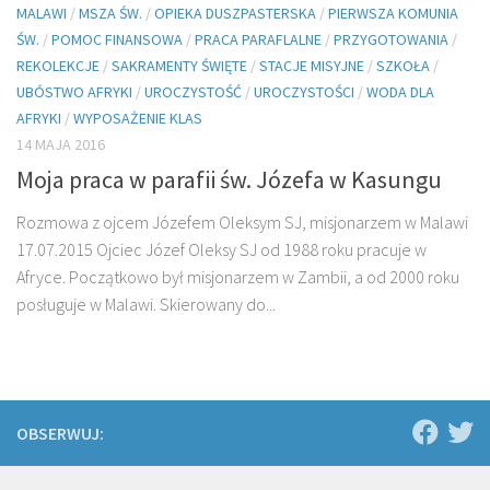
MALAWI
/
MSZA ŚW.
/
OPIEKA DUSZPASTERSKA
/
PIERWSZA KOMUNIA
ŚW.
/
POMOC FINANSOWA
/
PRACA PARAFLALNE
/
PRZYGOTOWANIA
/
REKOLEKCJE
/
SAKRAMENTY ŚWIĘTE
/
STACJE MISYJNE
/
SZKOŁA
/
UBÓSTWO AFRYKI
/
UROCZYSTOŚĆ
/
UROCZYSTOŚCI
/
WODA DLA
AFRYKI
/
WYPOSAŻENIE KLAS
14 MAJA 2016
Moja praca w parafii św. Józefa w Kasungu
Rozmowa z ojcem Józefem Oleksym SJ, misjonarzem w Malawi
17.07.2015 Ojciec Józef Oleksy SJ od 1988 roku pracuje w
Afryce. Początkowo był misjonarzem w Zambii, a od 2000 roku
posługuje w Malawi. Skierowany do...
OBSERWUJ: