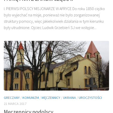
I. PIERWSI POLSCY MISJONARZE W AFRYCE Do roku 1850 ciężko
było wyjechać na misje, ponieważ nie było zorganizowanej
struktury pomocy, więc jakiekolwiek działania w tym kierunku
były utrudnione. Ojciec Ludwik Grzebień SJ we wstępie...
GRECZANY
/
KOMUNIZM
/
MĘCZENNICY
/
UKRAINA
/
UROCZYSTOŚCI
21 MARCA 2017
Męczennicy podolscy