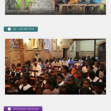
DZIECI ZAMBII
BŁ. JAN BEYZYM
POWOŁANIE MISYJNE
PATRONAT MISYJNY