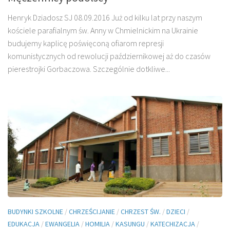
Henryk Dziadosz SJ 08.09.2016 Już od kilku lat przy naszym
kościele parafialnym św. Anny w Chmielnickim na Ukrainie
budujemy kaplicę poświęconą ofiarom represji
komunistycznych od rewolucji październikowej aż do czasów
pierestrojki Gorbaczowa. Szczególnie dotkliwe...
BUDYNKI SZKOLNE
/
CHRZEŚCIJANIE
/
CHRZEST ŚW.
/
DZIECI
/
EDUKACJA
/
EWANGELIA
/
HOMILIA
/
KASUNGU
/
KATECHIZACJA
/