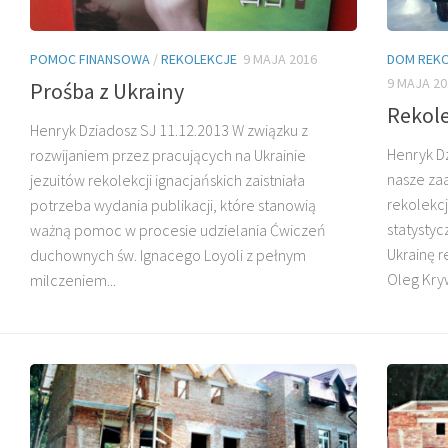
POMOC FINANSOWA
/
REKOLEKCJE
9 MAJA 2016
DOM REKO
9 MAJA 20
Prośba z Ukrainy
Rekole
Henryk Dziadosz SJ 11.12.2013 W związku z
O. HENRYK
Henryk D
rozwijaniem przez pracujących na Ukrainie
DZIADOSZ SJ
O. GERARD KARAS SJ
nasze za
jezuitów rekolekcji ignacjańskich zaistniała
rekolekcj
potrzeba wydania publikacji, które stanowią
statysty
ważną pomoc w procesie udzielania Ćwiczeń
Ukrainę re
duchownych św. Ignacego Loyoli z pełnym
Oleg Kryw
milczeniem...