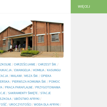
WIĘCEJ
SZKOLNE
/
CHRZEŚCIJANIE
/
CHRZEST ŚW.
/
DUKACJA
/
EWANGELIA
/
HOMILIA
/
KASUNGU
ZACJA
/
MALAWI
/
MSZA ŚW.
/
OPIEKA
TERSKA
/
PIERWSZA KOMUNIA ŚW.
/
POMOC
WA
/
PRACA PARAFLALNE
/
PRZYGOTOWANIA
KCJE
/
SAKRAMENTY ŚWIĘTE
/
STACJE
SZKOŁA
/
UBÓSTWO AFRYKI
/
TOŚĆ
/
UROCZYSTOŚCI
/
WODA DLA AFRYKI
/