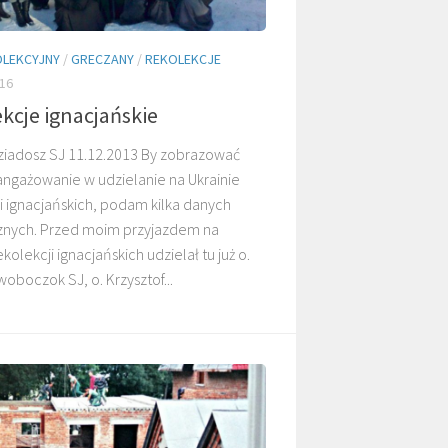
LEKCYJNY
/
GRECZANY
/
REKOLEKCJE
16
kcje ignacjańskie
O. TADEUSZ
O. ADNRZEJ
ziadosz SJ 11.12.2013 By zobrazować
KASPERCZYK SJ
LEŚNIARA SJ
angażowanie w udzielanie na Ukrainie
i ignacjańskich, podam kilka danych
cznych. Przed moim przyjazdem na
kolekcji ignacjańskich udzielał tu już o.
oboczok SJ, o. Krzysztof...