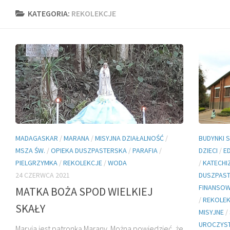
KATEGORIA:
REKOLEKCJE
MADAGASKAR
/
MARANA
/
MISYJNA DZIAŁALNOŚĆ
/
BUDYNKI 
MSZA ŚW.
/
OPIEKA DUSZPASTERSKA
/
PARAFIA
/
DZIECI
/
E
PIELGRZYMKA
/
REKOLEKCJE
/
WODA
/
KATECHI
24 CZERWCA 2021
DUSZPAS
FINANSO
MATKA BOŻA SPOD WIELKIEJ
/
REKOLE
SKAŁY
MISYJNE
/
UROCZYS
Maryja jest patronką Marany. Można powiedzieć, że