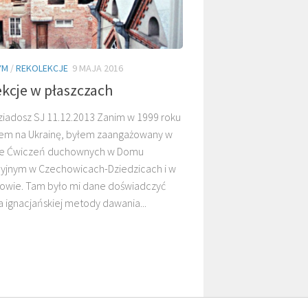
YM
/
REKOLEKCJE
9 MAJA 2016
kcje w płaszczach
ziadosz SJ 11.12.2013 Zanim w 1999 roku
em na Ukrainę, byłem zaangażowany w
ie Ćwiczeń duchownych w Domu
yjnym w Czechowicach-Dziedzicach i w
owie. Tam było mi dane doświadczyć
 ignacjańskiej metody dawania...