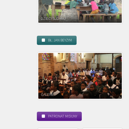
DZIECI ZAMBII
BŁ. JAN BEYZYM
POWOŁANIE MISYJNE
PATRONAT MISYJNY