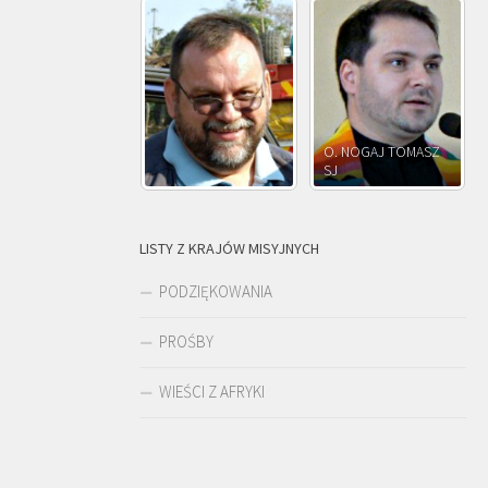
O. NOGAJ TOMASZ
O. JÓZEF
SJ
O. JÓZEF OLEKSY SJ
PAWŁOWSKI SJ
LISTY Z KRAJÓW MISYJNYCH
PODZIĘKOWANIA
PROŚBY
WIEŚCI Z AFRYKI