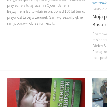
WYPOSAŻE
przyjechała tutaj razem z Ojcem Janem
14 MAJA 2
Beyzymem. Bo to właśnie on, ponad 100 lat temu,
Moja p
DZIECI MADAGASKARU
przywiózł tu Jej wizerunek. Sam wyrzeźbił piękne
ramy, oprawił obraz i umieścił...
Kasun
Rozmowa 
misjonar
Oleksy SJ
Początko
roku posł
BŁ. JAN BEYZYM