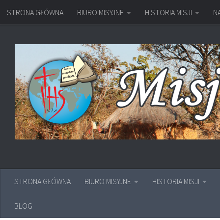
STRONA GŁÓWNA
BIURO MISYJNE
HISTORIA MISJI
N
Przejdź do treści
STRONA GŁÓWNA
BIURO MISYJNE
HISTORIA MISJI
BLOG