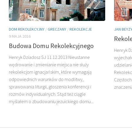
DOM REKOLEKCYJNY
/
GRECZANY
/
REKOLEKCJE
JAN BEYZ
9 MAJA 2016
Rekole
Budowa Domu Rekolekcyjnego
Henryk D
Henryk Dziadosz SJ 11.12.2013 Nieustanne
wyjechał
wędrowanie i zmienianie miejsca nie służy
udzielan
rekolekcjom ignacjańskim, które wymagają
Rekolekc
odpowiednich warunków do modlitwy,
Częstoch
sprawowania liturgii, głoszenia konferencji i
znaczenia
rozmów indywidualnych. Stąd też ciągle
myślałem o zbudowaniu jezuickiego domu...