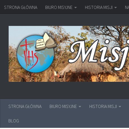
STRONA GŁÓWNA
BIURO MISYJNE
HISTORIA MISJI
N
Przejdź do treści
STRONA GŁÓWNA
BIURO MISYJNE
HISTORIA MISJI
BLOG