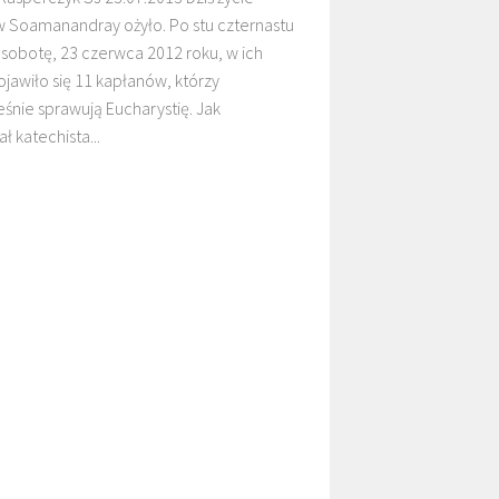
 w Soamanandray ożyło. Po stu czternastu
 sobotę, 23 czerwca 2012 roku, w ich
DZIECI MALAWI
DZIECI SUDANU
jawiło się 11 kapłanów, którzy
śnie sprawują Eucharystię. Jak
ł katechista...
MARANA
GALERIE