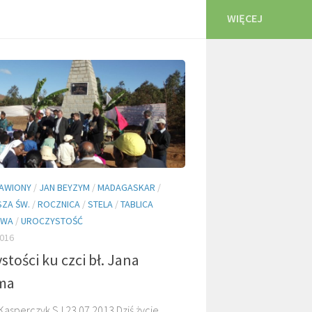
WIĘCEJ
AWIONY
/
JAN BEYZYM
/
MADAGASKAR
/
ZA ŚW.
/
ROCZNICA
/
STELA
/
TABLICA
OWA
/
UROCZYSTOŚĆ
016
stości ku czci bł. Jana
ma
asperczyk SJ 23.07.2013 Dziś życie