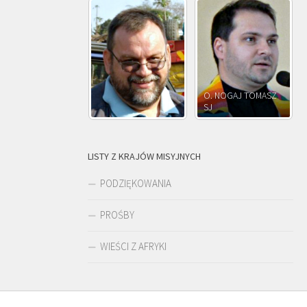
O. NOGAJ TOMASZ
O. JÓZEF
SJ
O. JÓZEF OLEKSY SJ
PAWŁOWSKI S
LISTY Z KRAJÓW MISYJNYCH
PODZIĘKOWANIA
PROŚBY
WIEŚCI Z AFRYKI