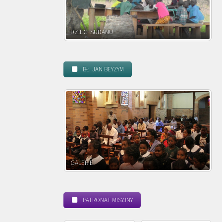
DZIECI ZAMBII
BŁ. JAN BEYZYM
POWOŁANIE MISYJNE
PATRONAT MISYJNY