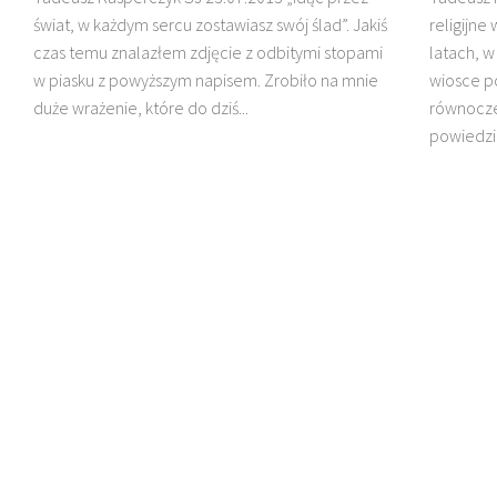
świat, w każdym sercu zostawiasz swój ślad”. Jakiś
religijne
czas temu znalazłem zdjęcie z odbitymi stopami
latach, w
DZIECI MADAGASKARU
w piasku z powyższym napisem. Zrobiło na mnie
wiosce po
duże wrażenie, które do dziś...
równocze
powiedzia
BŁ. JAN BEYZYM