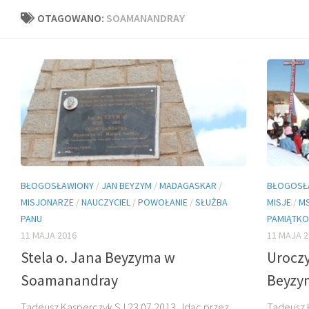
OTAGOWANO:
SOAMANANDRAY
BŁOGOSŁAWIONY
/
JAN BEYZYM
/
MADAGASKAR
/
BŁOGOSŁ
MISJONARZE
/
NAUCZYCIEL
/
POWOŁANIE
/
SŁUŻBA
MISJE
/
MS
PANU
PAMIĄTK
11 MAJA 2016
11 MAJA 2
Stela o. Jana Beyzyma w
Uroczy
Soamanandray
Beyzy
Tadeusz Kasperczyk SJ 23.07.2013 „Idąc przez
Tadeusz K