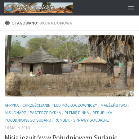
Przejdź do treści
OTAGOWANO:
WOJNA DOMOWA
AFRYKA
/
CHRZEŚCIJANIN
/
LUD PÓŁKOCZOWNICZY
/
MAŁŻEŃSTWO
/
MISJONARZ
/
PASTERZE BYDŁA
/
PLEMIĘ DINKA
/
REPUBLIKA
POŁUDNIOWEGO SUDANU
/
RUMBEK
/
SPRAWY SOCJALNE
16 MAJA 2016
Misja jezuitów w Południowym Sudanie