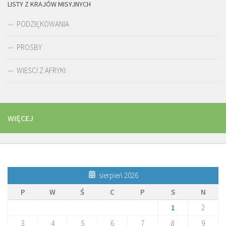
LISTY Z KRAJÓW MISYJNYCH
PODZIĘKOWANIA
PROŚBY
WIEŚCI Z AFRYKI
WIĘCEJ
sierpień 2026
P
W
Ś
C
P
S
N
1
2
3
4
5
6
7
8
9