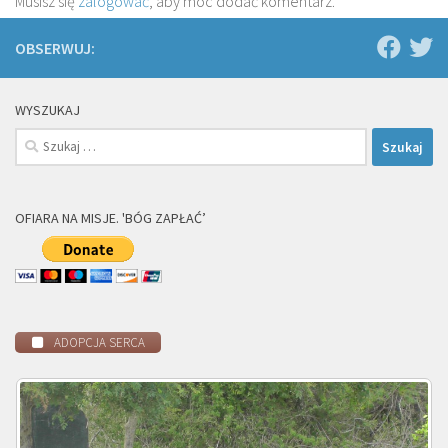
Musisz się
zalogować
, aby móc dodać komentarz.
OBSERWUJ:
WYSZUKAJ
Szukaj:
OFIARA NA MISJE. 'BÓG ZAPŁAĆ’
ADOPCJA SERCA