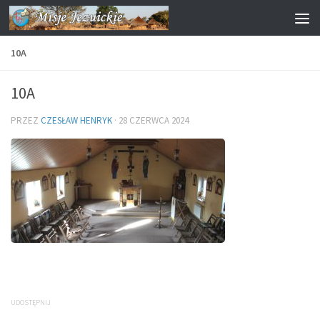
Przejdź do treści
10A
10A
PRZEZ
CZESŁAW HENRYK
·
28 CZERWCA 2024
UDOSTĘPNIJ