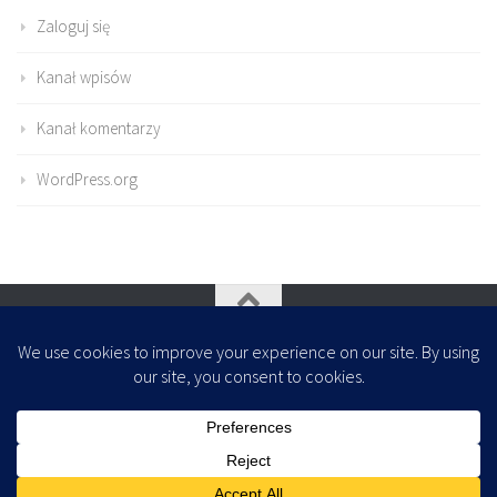
Zaloguj się
Kanał wpisów
Kanał komentarzy
WordPress.org
Oparte na
- Zaprojektowany z
Motyw Hueman