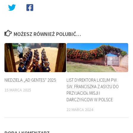
MOŻESZ RÓWNIEŻ POLUBIĆ…
NIEDZIELA „AD GENTES” 2025
LIST DYREKTORA LICEUM PW.
ŚW. FRANCISZKA Z ASYŻU DO
15 MARCA 2025
PRZYJACIOŁ MISJI I
DARCZYŃCOW W POLSCE
22 MARCA 2024