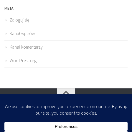
META
Zaloguj się
Kanał wpisów
Kanał komentarzy
WordPress.org
Oparte na
- Zaprojektowany z
Motyw Hueman