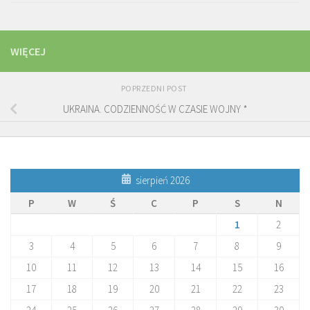
WIĘCEJ
POPRZEDNI POST
UKRAINA. CODZIENNOŚĆ W CZASIE WOJNY *
sierpień 2026
P
W
Ś
C
P
S
N
1
2
3
4
5
6
7
8
9
10
11
12
13
14
15
16
17
18
19
20
21
22
23