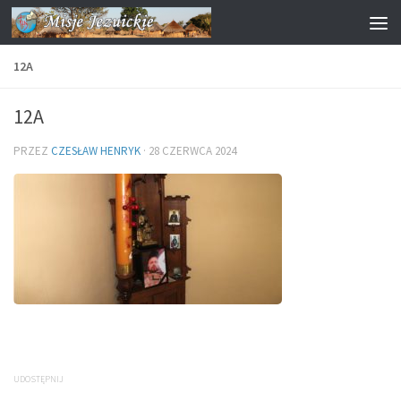
Przejdź do treści
12A
12A
PRZEZ
CZESŁAW HENRYK
·
28 CZERWCA 2024
UDOSTĘPNIJ