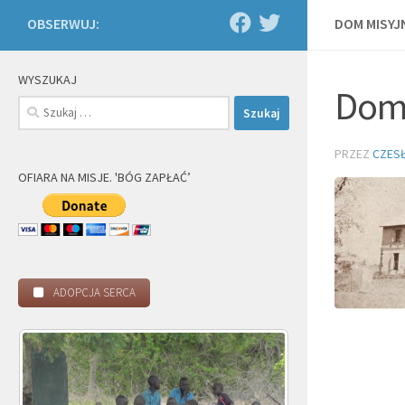
OBSERWUJ:
DOM MISYJ
WYSZUKAJ
Dom
Szukaj:
PRZEZ
CZES
OFIARA NA MISJE. 'BÓG ZAPŁAĆ’
ADOPCJA SERCA