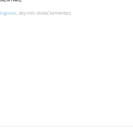
alogować
, aby móc dodać komentarz.
O. JAKUB M.
O. TADEUSZ SAROTA
ROSTWOROWSKI SJ
SJ