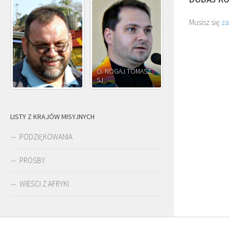
Musisz się
z
O. NOGAJ TOMASZ
O. JÓZEF
SJ
O. JÓZEF OLEKSY SJ
PAWŁOWSKI SJ
LISTY Z KRAJÓW MISYJNYCH
PODZIĘKOWANIA
PROŚBY
WIEŚCI Z AFRYKI