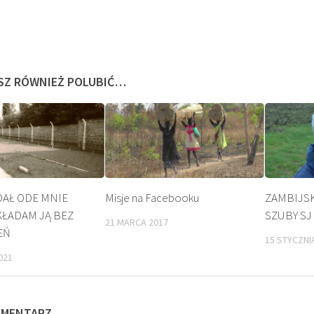
SZ RÓWNIEŻ POLUBIĆ…
DAŁ ODE MNIE
Misje na Facebooku
ZAMBIJSK
SKŁADAM JĄ BEZ
SZUBY SJ
21 MARCA 2017
BEATYFIKACJA
KULT
EŃ
15 STYCZNI
021
OMENTARZ