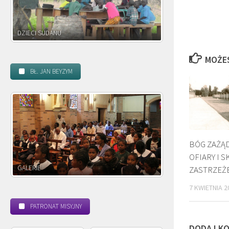
DZIECI ZAMBII
MOŻE
BŁ. JAN BEYZYM
BÓG ZAŻĄ
OFIARY I 
POWOŁANIE MISYJNE
ZASTRZEŻ
7 KWIETNIA 2
PATRONAT MISYJNY
DODAJ K