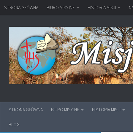
STRONA GŁÓWNA
BIURO MISYJNE
HISTORIA MISJI
N
Przejdź do treści
STRONA GŁÓWNA
BIURO MISYJNE
HISTORIA MISJI
BLOG