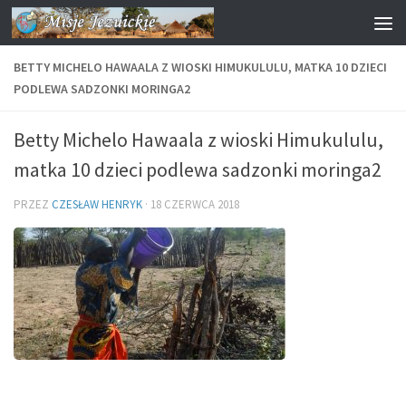
Przejdź do treści
BETTY MICHELO HAWAALA Z WIOSKI HIMUKULULU, MATKA 10 DZIECI
PODLEWA SADZONKI MORINGA2
Betty Michelo Hawaala z wioski Himukululu,
matka 10 dzieci podlewa sadzonki moringa2
PRZEZ
CZESŁAW HENRYK
·
18 CZERWCA 2018