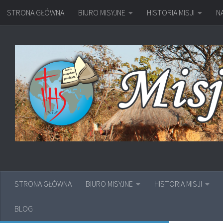
STRONA GŁÓWNA
BIURO MISYJNE
HISTORIA MISJI
N
Przejdź do treści
STRONA GŁÓWNA
BIURO MISYJNE
HISTORIA MISJI
BLOG