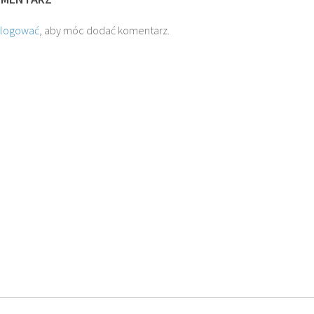
alogować
, aby móc dodać komentarz.
 M.
O. TADEUSZ SAROTA
O. A
ROWSKI SJ
SJ
SJ