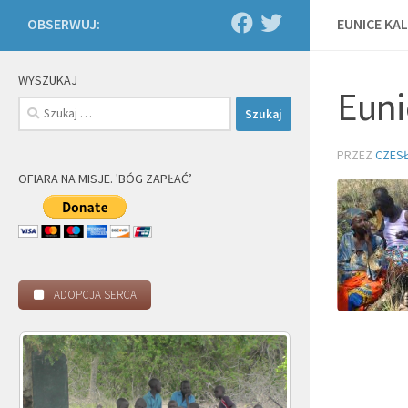
OBSERWUJ:
EUNICE KAL
WYSZUKAJ
Euni
Szukaj:
PRZEZ
CZES
OFIARA NA MISJE. 'BÓG ZAPŁAĆ’
ADOPCJA SERCA