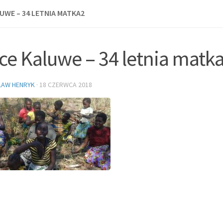
UWE – 34 LETNIA MATKA2
ce Kaluwe – 34 letnia matk
ŁAW HENRYK
·
18 CZERWCA 2018