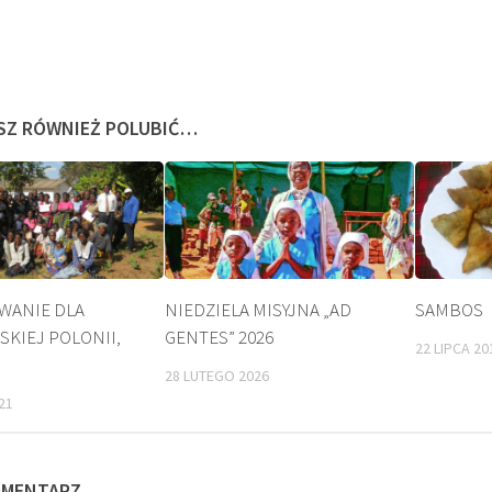
SZ RÓWNIEŻ POLUBIĆ…
WANIE DLA
NIEDZIELA MISYJNA „AD
SAMBOS
SKIEJ POLONII,
GENTES” 2026
22 LIPCA 20
A
KULT
28 LUTEGO 2026
21
OMENTARZ