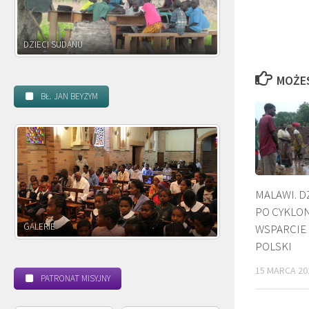
DZIECI ZAMBII
MOŻE
BŁ. JAN BEYZYM
MALAWI. D
PO CYKLON
POWOŁANIE MISYJNE
BEATYFIKACJA
WSPARCIE 
POLSKI
15 MARCA 20
PATRONAT MISYJNY