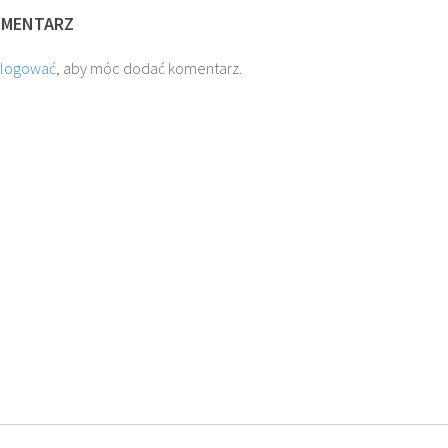
OMENTARZ
alogować
, aby móc dodać komentarz.
O. TADEUSZ SAROTA
O. ARTUR
SKI SJ
SJ
SJ