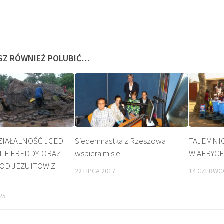
SZ RÓWNIEŻ POLUBIĆ…
ZIAŁALNOŚĆ JCED
Siedemnastka z Rzeszowa
TAJEMNI
IE FREDDY. ORAZ
wspiera misje
W AFRYCE
KULT
OD JEZUITOW Z
22 LIPCA 2017
14 CZERWC
25