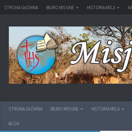
STRONA GŁÓWNA
BIURO MISYJNE
HISTORIA MISJI
N
Przejdź do treści
STRONA GŁÓWNA
BIURO MISYJNE
HISTORIA MISJI
BLOG