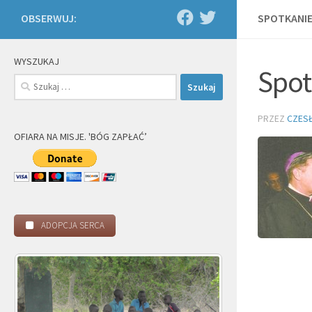
OBSERWUJ:
SPOTKANIE
WYSZUKAJ
Spot
Szukaj:
PRZEZ
CZES
OFIARA NA MISJE. 'BÓG ZAPŁAĆ’
ADOPCJA SERCA