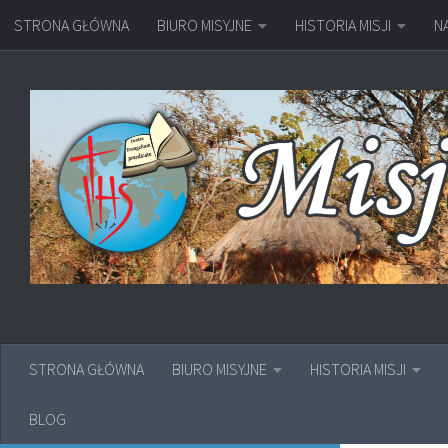
STRONA GŁÓWNA
BIURO MISYJNE
HISTORIA MISJI
N
Przejdź do treści
STRONA GŁÓWNA
BIURO MISYJNE
HISTORIA MISJI
BLOG