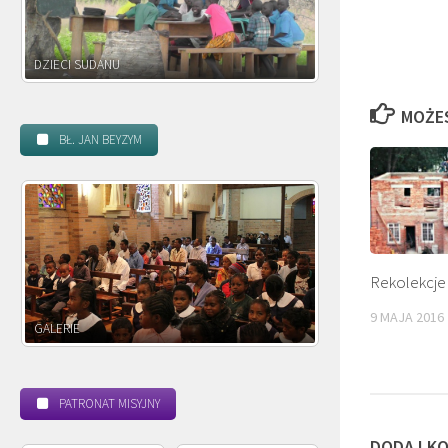
DZIECI ZAMBII
MOŻE
BŁ. JAN BEYZYM
Rekolekcje
9 MAJA 2016
POWOŁANIE MISYJNE
B
PATRONAT MISYJNY
DODAJ K