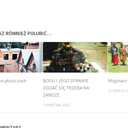
SZ RÓWNIEŻ POLUBIĆ…
 w płaszczach
BOGU I JEGO SPRAWIE
Misjonarz
ODDAĆ SIĘ TRZEBA NA
21 MARCA 2
EATYFIKACJA
KULT
ZAWSZE
7 KWIETNIA 2021
OMENTARZ