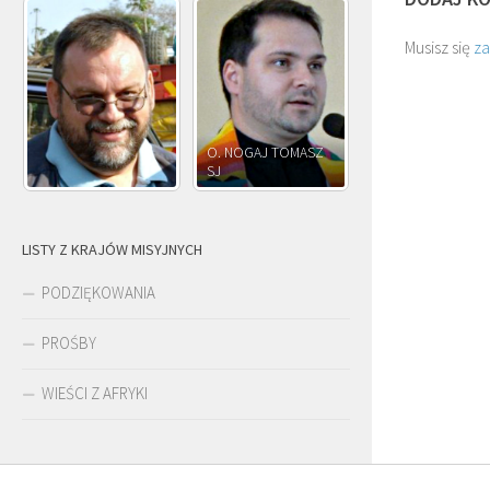
Musisz się
z
O. NOGAJ TOMASZ
O. JÓZEF
SJ
O. JÓZEF OLEKSY SJ
PAWŁOWSKI SJ
LISTY Z KRAJÓW MISYJNYCH
PODZIĘKOWANIA
PROŚBY
WIEŚCI Z AFRYKI