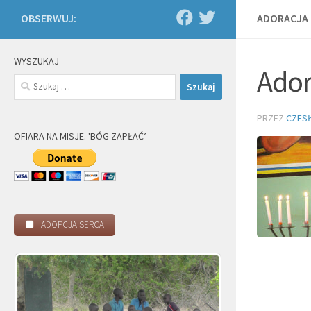
OBSERWUJ:
ADORACJA 
WYSZUKAJ
Ador
Szukaj:
PRZEZ
CZES
OFIARA NA MISJE. 'BÓG ZAPŁAĆ’
ADOPCJA SERCA