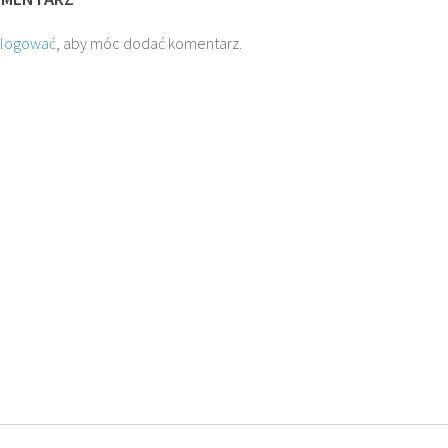
alogować
, aby móc dodać komentarz.
O. JAKUB M.
O. TADEUSZ SAROTA
ROSTWOROWSKI SJ
SJ