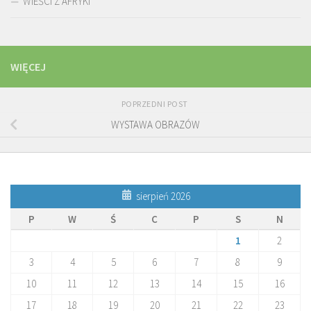
WIEŚCI Z AFRYKI
WIĘCEJ
POPRZEDNI POST
WYSTAWA OBRAZÓW
sierpień 2026
P
W
Ś
C
P
S
N
1
2
3
4
5
6
7
8
9
10
11
12
13
14
15
16
17
18
19
20
21
22
23