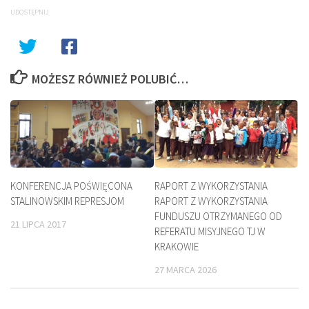
UDOSTĘPNIJ
MOŻESZ RÓWNIEŻ POLUBIĆ…
KONFERENCJA POŚWIĘCONA
RAPORT Z WYKORZYSTANIA
STALINOWSKIM REPRESJOM
RAPORT Z WYKORZYSTANIA
FUNDUSZU OTRZYMANEGO OD
21 LIPCA 2017
REFERATU MISYJNEGO TJ W
KRAKOWIE
27 MARCA 2026