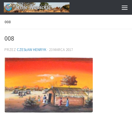
Przejdź do treści
008
008
PRZEZ
CZESŁAW HENRYK
·
23 MARCA 2017