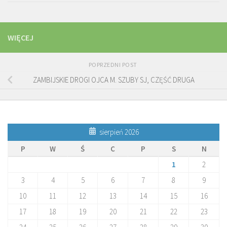
WIĘCEJ
POPRZEDNI POST
ZAMBIJSKIE DROGI OJCA M. SZUBY SJ, CZĘŚĆ DRUGA
sierpień 2026
P
W
Ś
C
P
S
N
1
2
3
4
5
6
7
8
9
10
11
12
13
14
15
16
17
18
19
20
21
22
23