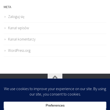
META
Zaloguj się
Kanał wpisów
Kanał komentarzy
WordPress.org
Oparte na
- Zaprojektowany z
Motyw Hueman