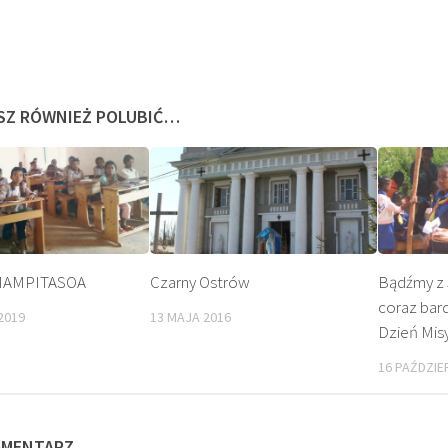
SZ RÓWNIEŻ POLUBIĆ…
MAMPITASOA
Czarny Ostrów
Bądźmy z 
coraz bard
2019
13 MAJA 2016
BEATYFIKACJA
KULT
Dzień Misy
16 PAŹDZIE
OMENTARZ