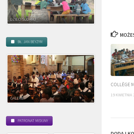
DZIECI ZAMBII
MOŻE
BŁ. JAN BEYZYM
COLLÈGE 
19 KWIETNIA 
POWOŁANIE MISYJNE
PATRONAT MISYJNY
DODAJ K