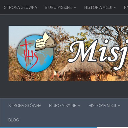
STRONA GŁÓWNA
BIURO MISYJNE
HISTORIA MISJI
N
Przejdź do treści
STRONA GŁÓWNA
BIURO MISYJNE
HISTORIA MISJI
BLOG