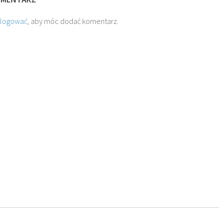
alogować
, aby móc dodać komentarz.
O. JAKUB M.
O. TADEUSZ SAROTA
ROSTWOROWSKI SJ
SJ