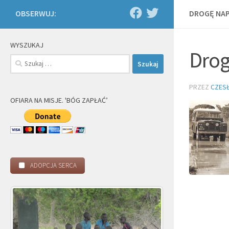
OBSERWUJ:
DROGĘ NAP
WYSZUKAJ
Drog
Szukaj:
PRZEZ
CZES
OFIARA NA MISJE. 'BÓG ZAPŁAĆ’
ADOPCJA SERCA