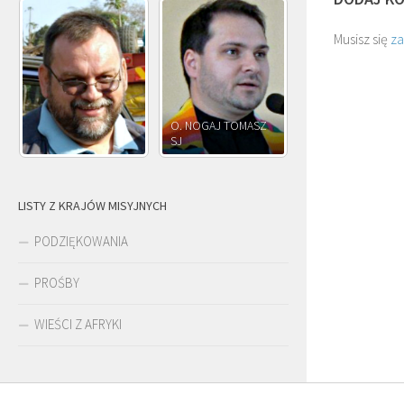
Musisz się
z
O. NOGAJ TOMASZ
O. JÓZEF
SJ
O. JÓZEF OLEKSY SJ
PAWŁOWSKI SJ
LISTY Z KRAJÓW MISYJNYCH
PODZIĘKOWANIA
PROŚBY
WIEŚCI Z AFRYKI