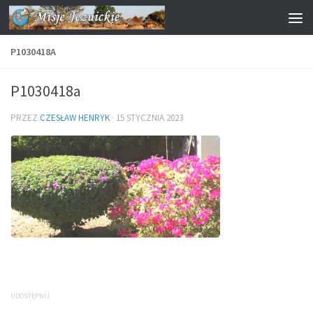
Przejdź do treści
P1030418A
P1030418a
PRZEZ
CZESŁAW HENRYK
·
15 STYCZNIA 2023
UDOSTĘPNIJ