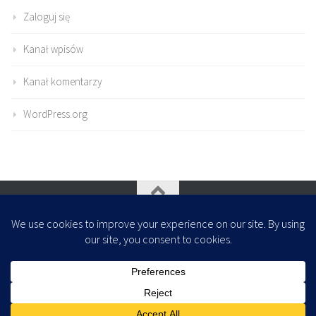
Zaloguj się
Kanał wpisów
Kanał komentarzy
WordPress.org
Oparte na
- Zaprojektowany z
Motyw Hueman