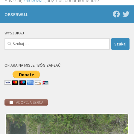
Musisz się
zalogować
, aby móc dodać komentarz.
OBSERWUJ:
WYSZUKAJ
Szukaj:
OFIARA NA MISJE. 'BÓG ZAPŁAĆ’
ADOPCJA SERCA