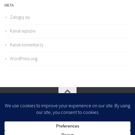
META
Zaloguj się
Kanał wpisów
Kanał komentarzy
WordPress.org
Oparte na
- Zaprojektowany z
Motyw Hueman