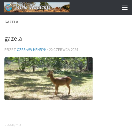
Przejdź do treści
GAZELA
gazela
PRZEZ
CZESŁAW HENRYK
·
20 CZERWCA 2024
UDOSTĘPNIJ