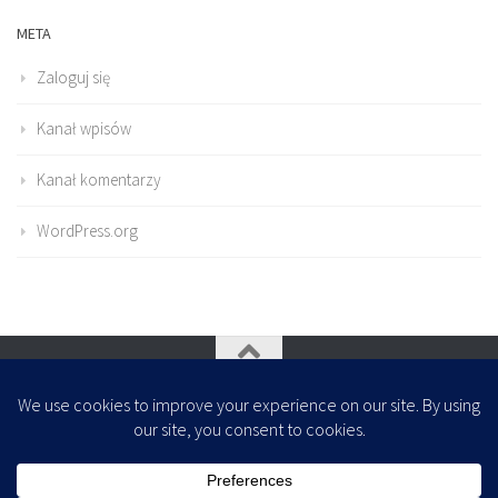
META
Zaloguj się
Kanał wpisów
Kanał komentarzy
WordPress.org
Oparte na
- Zaprojektowany z
Motyw Hueman