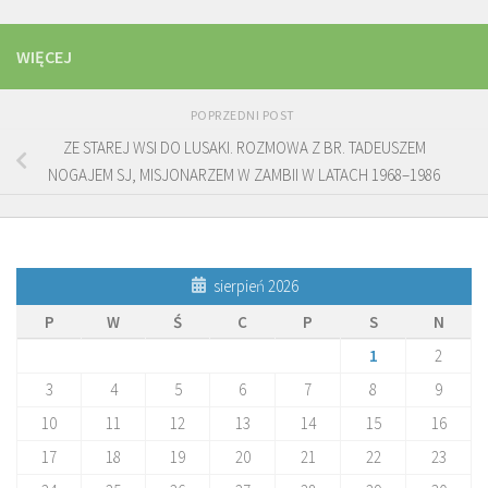
WIĘCEJ
POPRZEDNI POST
ZE STAREJ WSI DO LUSAKI. ROZMOWA Z BR. TADEUSZEM
NOGAJEM SJ, MISJONARZEM W ZAMBII W LATACH 1968–1986
sierpień 2026
P
W
Ś
C
P
S
N
1
2
3
4
5
6
7
8
9
10
11
12
13
14
15
16
17
18
19
20
21
22
23