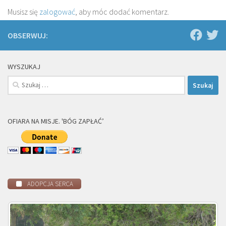
Musisz się
zalogować
, aby móc dodać komentarz.
OBSERWUJ:
WYSZUKAJ
Szukaj:
OFIARA NA MISJE. 'BÓG ZAPŁAĆ’
ADOPCJA SERCA