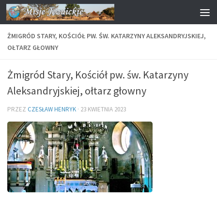
Przejdź do treści
ŻMIGRÓD STARY, KOŚCIÓŁ PW. ŚW. KATARZYNY ALEKSANDRYJSKIEJ,
OŁTARZ GŁOWNY
Żmigród Stary, Kościół pw. św. Katarzyny
Aleksandryjskiej, ołtarz głowny
PRZEZ
CZESŁAW HENRYK
·
23 KWIETNIA 2023