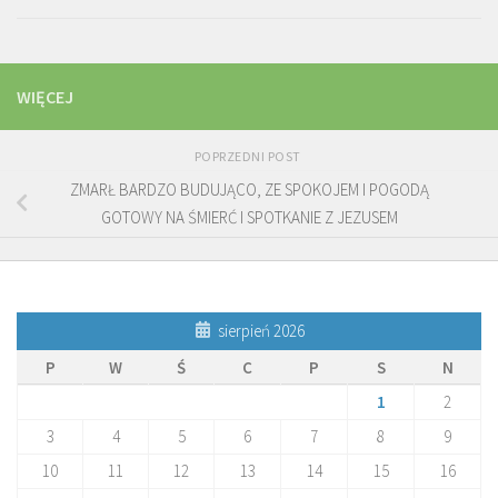
WIĘCEJ
POPRZEDNI POST
ZMARŁ BARDZO BUDUJĄCO, ZE SPOKOJEM I POGODĄ
GOTOWY NA ŚMIERĆ I SPOTKANIE Z JEZUSEM
sierpień 2026
P
W
Ś
C
P
S
N
1
2
3
4
5
6
7
8
9
10
11
12
13
14
15
16