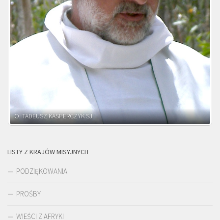
O. ADNRZEJ LEŚNIARA SJ
LISTY Z KRAJÓW MISYJNYCH
PODZIĘKOWANIA
PROŚBY
WIEŚCI Z AFRYKI