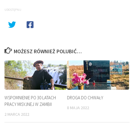
UDOSTĘPNIJ
MOŻESZ RÓWNIEŻ POLUBIĆ…
WSPOMNIENIE PO 30 LATACH
DROGA DO CHWAŁY
PRACY MISYJNEJ W ZAMBII
8 MAJA 2022
2 MARCA 2022