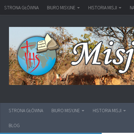
STRONA GŁÓWNA
BIURO MISYJNE
HISTORIA MISJI
N
Przejdź do treści
STRONA GŁÓWNA
BIURO MISYJNE
HISTORIA MISJI
BLOG