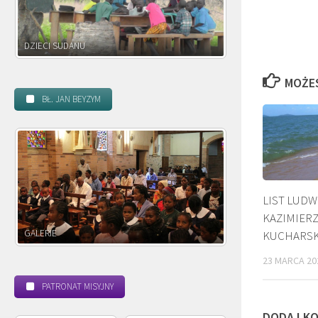
DZIECI ZAMBII
MOŻE
BŁ. JAN BEYZYM
LIST LUDW
KAZIMIER
POWOŁANIE MISYJNE
BEATYFIKACJ
KUCHARSK
23 MARCA 20
PATRONAT MISYJNY
DODAJ K