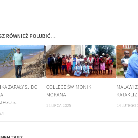
SZ RÓWNIEŻ POLUBIĆ…
IKA ZAPAŁY SJ DO
COLLEGE ŚW. MONIKI
MALAWI 
ZA
MOKANA
KATAKLI
A
KULT
IEGO SJ
12 LIPCA 2025
24 LUTEGO 
24
OMENTARZ