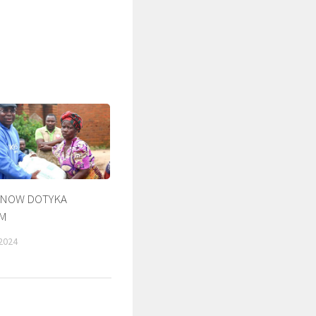
ZNOW DOTYKA
ZM
ŚLADAMI BEYZYMA
DUCHOWOŚ
2024