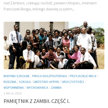
nad Zambezi, czekając na łódź, pewien chłopiec, imieniem
Franciszek Borgia, którego dawniej uczyłem,...
BUDYNKI SZKOLNE
/
PRACA DUSZPASTERSKA
/
PRZYJACIELE MISJI
/
RODZINA
/
SZKOŁA
/
UBÓSTWO AFRYKI
/
UROCZYSTOŚCI
/
WSPOMNIENIA
/
WYCHOWAWCA
/
ZAMBIA
1 MAJA 2024
PAMIĘTNIK Z ZAMBII. CZĘŚĆ I.