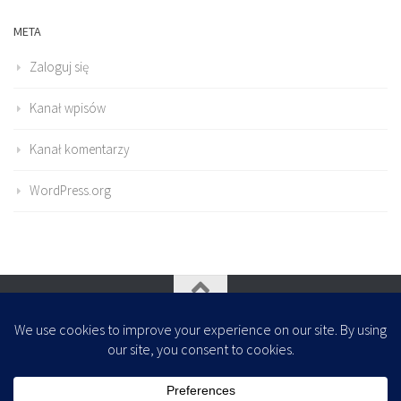
META
Zaloguj się
Kanał wpisów
Kanał komentarzy
WordPress.org
Oparte na
- Zaprojektowany z
Motyw Hueman