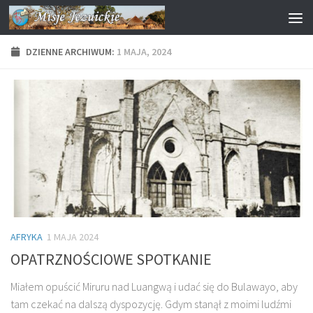
Przejdź do treści
DZIENNE ARCHIWUM:
1 MAJA, 2024
AFRYKA
1 MAJA 2024
OPATRZNOŚCIOWE SPOTKANIE
Miałem opuścić Miruru nad Luangwą i udać się do Bulawayo, aby
tam czekać na dalszą dyspozycję. Gdym stanął z moimi ludźmi