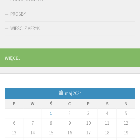
PROŚBY
WIEŚCI Z AFRYKI
WIĘCEJ
maj 2024
P
W
Ś
C
P
S
N
1
2
3
4
5
6
7
8
9
10
11
12
13
14
15
16
17
18
19