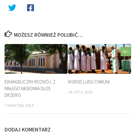
MOŻESZ RÓWNIEŻ POLUBIĆ…
0
EWANGELICZNY ROZWÓJ. Z
WŚROD LUDU CHIKUNI
MAŁEGO NASIONKA DUŻE
28 LIPCA 2026
DRZEWO
7 KWIETNIA 2019
DODAJ KOMENTARZ