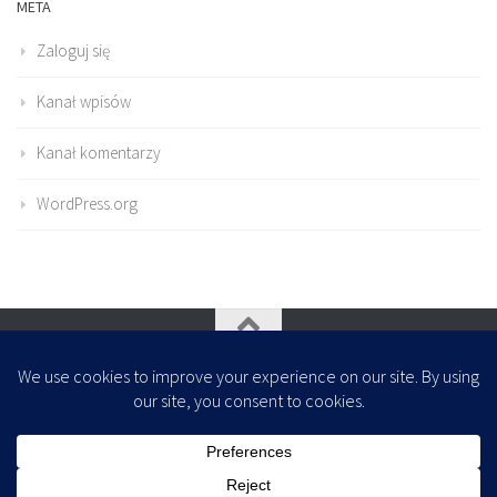
META
Zaloguj się
Kanał wpisów
Kanał komentarzy
WordPress.org
Oparte na
- Zaprojektowany z
Motyw Hueman