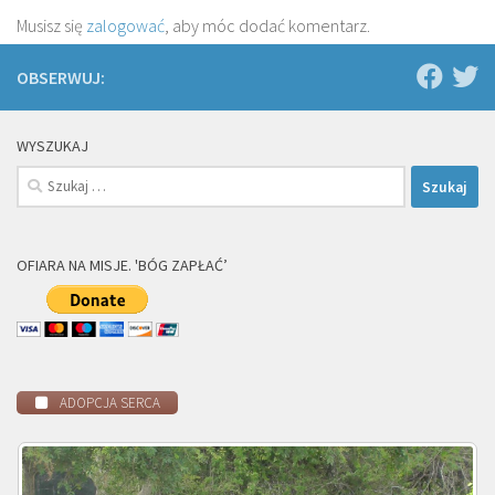
Musisz się
zalogować
, aby móc dodać komentarz.
OBSERWUJ:
WYSZUKAJ
Szukaj:
OFIARA NA MISJE. 'BÓG ZAPŁAĆ’
ADOPCJA SERCA