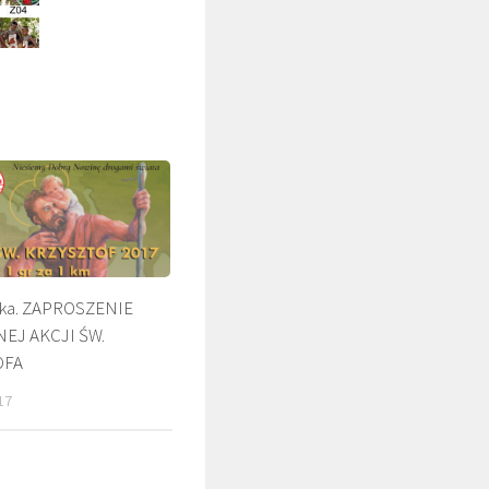
ska. ZAPROSZENIE
NEJ AKCJI ŚW.
ŚLADAMI BEYZYMA
DUCHOWOŚĆ
OFA
17