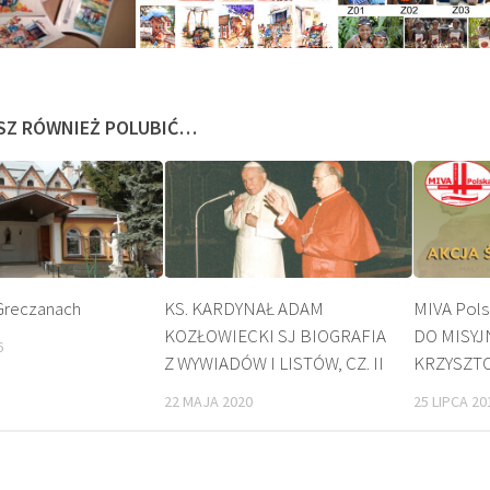
SZ RÓWNIEŻ POLUBIĆ…
 Greczanach
KS. KARDYNAŁ ADAM
MIVA Pol
KOZŁOWIECKI SJ BIOGRAFIA
DO MISYJ
6
KULT
Z WYWIADÓW I LISTÓW, CZ. II
KRZYSZT
22 MAJA 2020
25 LIPCA 20