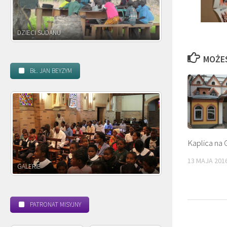
DZIECI ZAMBII
MOŻE
BŁ. JAN BEYZYM
Kaplica na
13 MAJA 201
POWOŁANIE MISYJNE
BEATYFIKACJA
PATRONAT MISYJNY