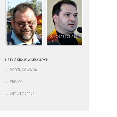
O. JÓZEF
O. JAKUB M.
O. JÓZEF OLEKSY SJ
PAWŁOWSKI SJ
ROSTWOROWSKI 
LISTY Z KRAJÓW MISYJNYCH
PODZIĘKOWANIA
PROŚBY
WIEŚCI Z AFRYKI