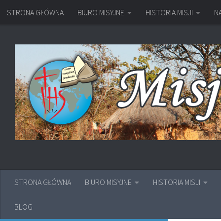
STRONA GŁÓWNA
BIURO MISYJNE
HISTORIA MISJI
N
Przejdź do treści
STRONA GŁÓWNA
BIURO MISYJNE
HISTORIA MISJI
BLOG