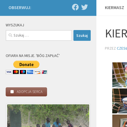
OBSERWUJ:
KIERMASZ
WYSZUKAJ
KIE
Szukaj:
PRZEZ
CZES
OFIARA NA MISJE. 'BÓG ZAPŁAĆ’
ADOPCJA SERCA