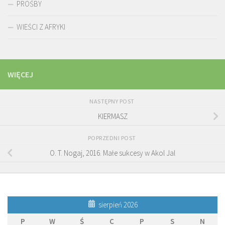
PROŚBY
WIEŚCI Z AFRYKI
WIĘCEJ
NASTĘPNY POST
KIERMASZ
POPRZEDNI POST
O. T. Nogaj, 2016. Małe sukcesy w Akol Jal
sierpień 2026
P
W
Ś
C
P
S
N