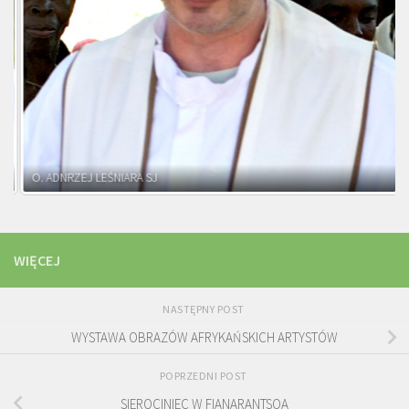
O. ADNRZEJ LEŚNIARA SJ
WIĘCEJ
NASTĘPNY POST
WYSTAWA OBRAZÓW AFRYKAŃSKICH ARTYSTÓW
POPRZEDNI POST
SIEROCINIEC W FIANARANTSOA