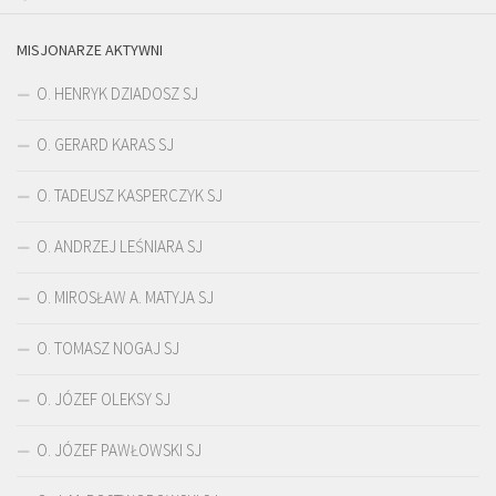
MISJONARZE AKTYWNI
O. HENRYK DZIADOSZ SJ
O. GERARD KARAS SJ
O. TADEUSZ KASPERCZYK SJ
O. ANDRZEJ LEŚNIARA SJ
O. MIROSŁAW A. MATYJA SJ
O. TOMASZ NOGAJ SJ
O. JÓZEF OLEKSY SJ
O. JÓZEF PAWŁOWSKI SJ