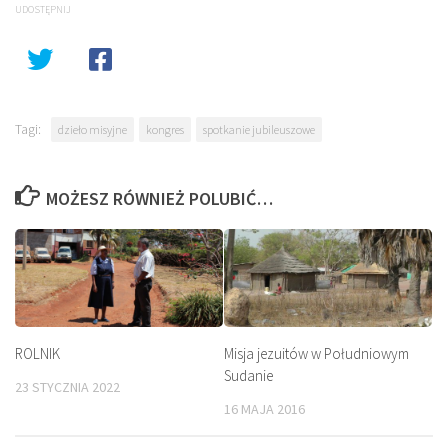
UDOSTĘPNIJ
Tagi:
dzieło misyjne
kongres
spotkanie jubileuszowe
MOŻESZ RÓWNIEŻ POLUBIĆ…
ROLNIK
Misja jezuitów w Południowym
Sudanie
23 STYCZNIA 2022
16 MAJA 2016