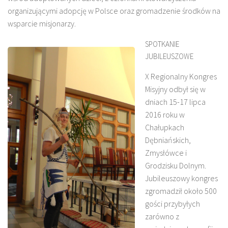
organizującymi adopcję w Polsce oraz gromadzenie środków na
wsparcie misjonarzy.
SPOTKANIE
JUBILEUSZOWE
X Regionalny Kongres
Misyjny odbył się w
dniach 15-17 lipca
2016 roku w
Chałupkach
Dębniańskich,
Zmysłówce i
Grodzisku Dolnym.
Jubileuszowy kongres
zgromadził około 500
gości przybyłych
zarówno z