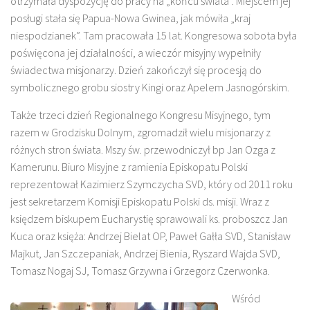
otrzymała dyspozycję do pracy na „końcu świata”. Miejscem jej
posługi stała się Papua-Nowa Gwinea, jak mówiła „kraj
niespodzianek”. Tam pracowała 15 lat. Kongresowa sobota była
poświęcona jej działalności, a wieczór misyjny wypełniły
świadectwa misjonarzy. Dzień zakończył się procesją do
symbolicznego grobu siostry Kingi oraz Apelem Jasnogórskim.
Także trzeci dzień Regionalnego Kongresu Misyjnego, tym
razem w Grodzisku Dolnym, zgromadził wielu misjonarzy z
różnych stron świata. Mszy św. przewodniczył bp Jan Ozga z
Kamerunu. Biuro Misyjne z ramienia Episkopatu Polski
reprezentował Kazimierz Szymczycha SVD, który od 2011 roku
jest sekretarzem Komisji Episkopatu Polski ds. misji. Wraz z
księdzem biskupem Eucharystię sprawowali ks. proboszcz Jan
Kuca oraz księża: Andrzej Bielat OP, Paweł Gałła SVD, Stanisław
Majkut, Jan Szczepaniak, Andrzej Bienia, Ryszard Wajda SVD,
Tomasz Nogaj SJ, Tomasz Grzywna i Grzegorz Czerwonka.
Wśród