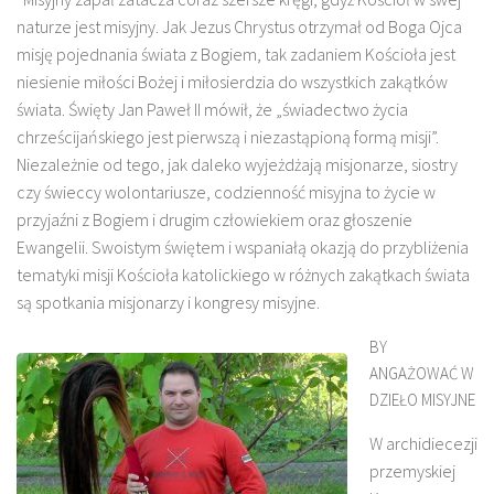
naturze jest misyjny. Jak Jezus Chrystus otrzymał od Boga Ojca
misję pojednania świata z Bogiem, tak zadaniem Kościoła jest
niesienie miłości Bożej i miłosierdzia do wszystkich zakątków
świata. Święty Jan Paweł II mówił, że „świadectwo życia
chrześcijańskiego jest pierwszą i niezastąpioną formą misji”.
Niezależnie od tego, jak daleko wyjeżdżają misjonarze, siostry
czy świeccy wolontariusze, codzienność misyjna to życie w
przyjaźni z Bogiem i drugim człowiekiem oraz głoszenie
Ewangelii. Swoistym świętem i wspaniałą okazją do przybliżenia
tematyki misji Kościoła katolickiego w różnych zakątkach świata
są spotkania misjonarzy i kongresy misyjne.
BY
ANGAŻOWAĆ W
DZIEŁO MISYJNE
W archidiecezji
przemyskiej