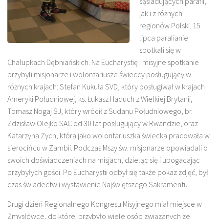
sąsiadujących parafii,
jak i z różnych
regionów Polski. 15
lipca parafianie
spotkali się w
Chałupkach Dębniańskich. Na Eucharystię i misyjne spotkanie
przybyli misjonarze i wolontariusze świeccy posługujący w
różnych krajach: Stefan Kukuła SVD, który posługiwał w krajach
Ameryki Południowej, ks. Łukasz Haduch z Wielkiej Brytanii,
Tomasz Nogaj SJ, który wrócił z Sudanu Południowego, br.
Zdzisław Olejko SAC od 30 lat posługujący w Rwandzie, oraz
Katarzyna Zych, która jako wolontariuszka świecka pracowała w
sierocińcu w Zambii. Podczas Mszy św. misjonarze opowiadali o
swoich doświadczeniach na misjach, dzieląc się i ubogacając
przybyłych gości. Po Eucharystii odbył się także pokaz zdjęć, był
czas świadectw i wystawienie Najświętszego Sakramentu.
Drugi dzień Regionalnego Kongresu Misyjnego miał miejsce w
Zmysłówce, do której przybyło wiele osób związanych ze