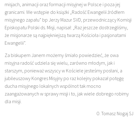
misjach, animacji oraz formacji misyjnej w Polsce i poza jej
granicami. We wstępie do książki „Radość Ewangelii źródłem
misyjnego zapału” bp Jerzy Mazur SVD, przewodniczący Komisji
Episkopatu Polski ds. Misji, napisał: „Raz jeszcze dostrzegliśmy,
że misjonarze są najpiękniejszą twarzą Kościoła i pasjonatami
Ewangelii”.
Za biskupem Janem możemy śmiało powiedzieć, że owa
misyjna radość udziela się wielu, zarówno młodym, jak i
starszym, ponieważ wszyscy w Kościele jesteśmy posłani, a
jubileuszowy Kongres Misyjny po raz kolejny pokazał potęgę
ducha misyjnego lokalnych wspólnot tak mocno
zaangażowanych w sprawy misji i to, jak wiele dobrego robimy
dla misji.
O. Tomasz Nogaj SJ