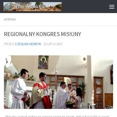
Przejdź do treści
AFRYKA
REGIONALNY KONGRES MISYJNY
PRZEZ
CZESŁAW HENRYK
·
21 LIPCA 2017
Misyjny zapał zatacza coraz szersze kręgi, gdyż Kościół w swej