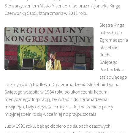
Stowarzyszeniem Missio Misericordiae oraz misjonarką Kingą
Czerwonką SspS, która zmarła w 2011 roku.
Siostra Kinga
należała do
Zgromadzenia
Służebnic
Ducha
Świętego.
Pochodziła z
sąsiadującego
ze Zmysłówką Podlesia. Do Zgromadzenia Służebnic Ducha
Świętego wstąpiła w 1984 roku po ukończeniu liceum
medycznego. Inspiracją, by wstąpić do zgromadzenia
misyjnego, były oczywiście misje… Jej marzenie o pracy
misyjnej spełniło się wcześniej niż przypuszczała.
Już w 1991 roku, będąc dopiero po ślubach czasowych,