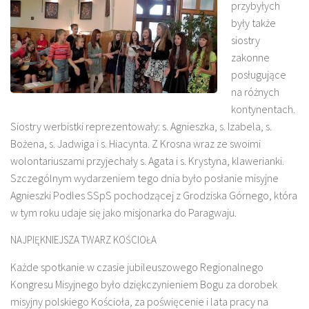
przybyłych
były także
siostry
zakonne
posługujące
na różnych
kontynentach.
Siostry werbistki reprezentowały: s. Agnieszka, s. Izabela, s.
Bożena, s. Jadwiga i s. Hiacynta. Z Krosna wraz ze swoimi
wolontariuszami przyjechały s. Agata i s. Krystyna, klawerianki.
Szczególnym wydarzeniem tego dnia było posłanie misyjne
Agnieszki Podles SSpS pochodzącej z Grodziska Górnego, która
w tym roku udaje się jako misjonarka do Paragwaju.
NAJPIĘKNIEJSZA TWARZ KOŚCIOŁA
Każde spotkanie w czasie jubileuszowego Regionalnego
Kongresu Misyjnego było dziękczynieniem Bogu za dorobek
misyjny polskiego Kościoła, za poświęcenie i lata pracy na