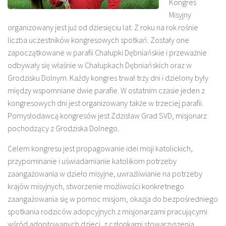
Kongres
Misyjny
organizowany jest już od dziesięciu lat. Z roku na rok rośnie
liczba uczestników kongresowych spotkań. Zostały one
zapoczątkowane w parafii Chałupki Dębniańskie i przeważnie
odbywały się właśnie w Chałupkach Dębniańskich oraz w
Grodzisku Dolnym. Każdy kongres trwał trzy dni i dzielony były
między wspomniane dwie parafie. W ostatnim czasie jeden z
kongresowych dni jest organizowany także w trzeciej parafii.
Pomysłodawcą kongresów jest Zdzisław Grad SVD, misjonarz
pochodzący z Grodziska Dolnego.
Celem kongresu jest propagowanie idei misji katolickich,
przypominanie i uświadamianie katolikom potrzeby
zaangażowania w dzieło misyjne, uwrażliwianie na potrzeby
krajów misyjnych, stworzenie możliwości konkretnego
zaangażowania się w pomoc misjom, okazja do bezpośredniego
spotkania rodziców adopcyjnych z misjonarzami pracującymi
wśród adoptowanych dzieci, z członkami stowarzyszenia