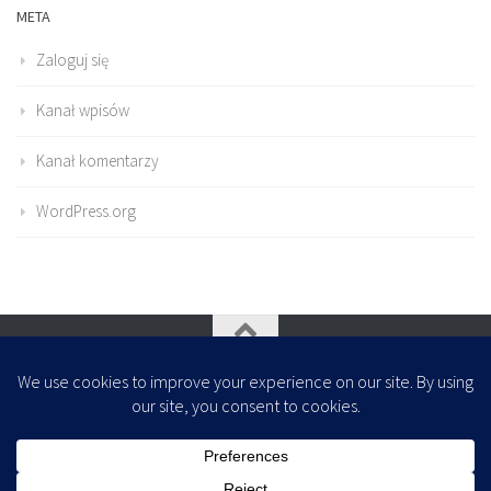
META
Zaloguj się
Kanał wpisów
Kanał komentarzy
WordPress.org
Oparte na
- Zaprojektowany z
Motyw Hueman