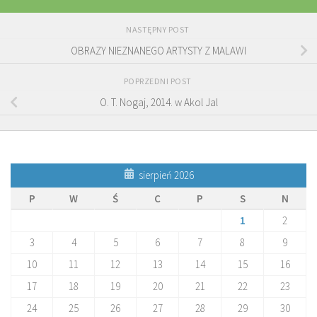
NASTĘPNY POST
OBRAZY NIEZNANEGO ARTYSTY Z MALAWI
POPRZEDNI POST
O. T. Nogaj, 2014. w Akol Jal
sierpień 2026
P
W
Ś
C
P
S
N
1
2
3
4
5
6
7
8
9
10
11
12
13
14
15
16
17
18
19
20
21
22
23
24
25
26
27
28
29
30