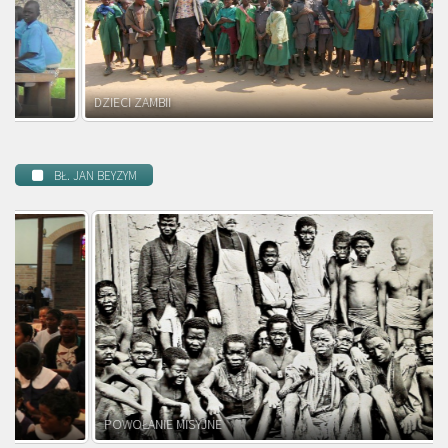
DZIECI ZAMBII
BŁ. JAN BEYZYM
POWOŁANIE MISYJNE