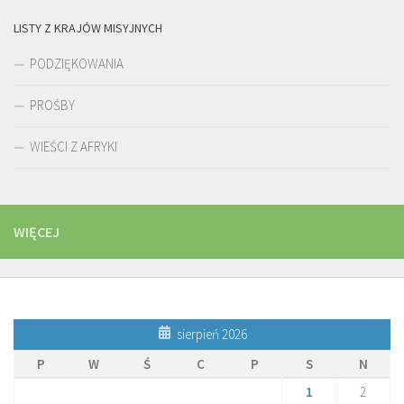
LISTY Z KRAJÓW MISYJNYCH
PODZIĘKOWANIA
PROŚBY
WIEŚCI Z AFRYKI
WIĘCEJ
sierpień 2026
P
W
Ś
C
P
S
N
1
2