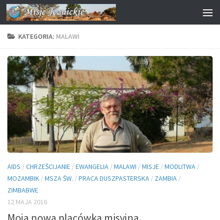
Przejdź do treści
KATEGORIA:
MALAWI
AIDS
/
CHRZEŚCIJANIE
/
EWANGELIA
/
MALAWI
/
MISJE
/
MODLITWA
/
MOZAMBIK
/
MSZA ŚW.
/
PRACA DUSZPASTERSKA
/
ZAMBIA
/
ZIMBABWE
12 MAJA 2016
Moja nowa placówka misyjna