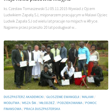
ks. Czesław Tomaszewski SJ 05.11.2015 Wywiad z Ojcem
Ludwikiem Zapałą SJ, misjonarzem pracującym w Malawi Ojciec
Ludwik Zapała SJ od wielu lat pracuje na misjach w Afryce.
Najpierw przez przeszło 20 lat posługiwał w...
DUSZPASTERZ AKADEMICKI
/
GŁOSZENIE EWANGELII
/
MALAWI
/
MODLITWA
/
MSZA ŚW.
/
MŁODZIEŻ
/
PODZIEKOWANIA
/
POMOC
FINANSOWA
/
PRACA DUSZPASTERSKA