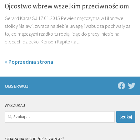
Ojcostwo wbrew wszelkim przeciwnościom
Gerard Karas SJ 17.01.2015 Pewien mężczyzna w Lilongwe,
stolicy Malawi, zwraca na siebie uwagę i wzbudza pochwały za
to, co mężczyźni rzadko tu robią: idąc do pracy, niesie na
plecach dziecko. Kenson Kapito (lat...
« Poprzednia strona
OBSERWUJ:
WYSZUKAJ
Szukaj:
OFIARA NA MISJE. 'BÓG ZAPŁAĆ’