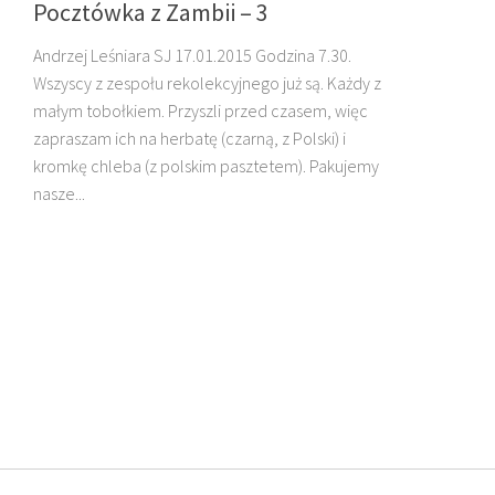
Pocztówka z Zambii – 3
Andrzej Leśniara SJ 17.01.2015 Godzina 7.30.
Wszyscy z zespołu rekolekcyjnego już są. Każdy z
małym tobołkiem. Przyszli przed czasem, więc
zapraszam ich na herbatę (czarną, z Polski) i
O. HENRYK
kromkę chleba (z polskim pasztetem). Pakujemy
DZIADOSZ SJ
O. GERARD KARAS SJ
nasze...