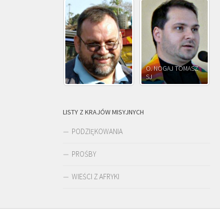
O. NOGAJ TOMASZ
O. JÓZEF
SJ
O. JÓZEF OLEKSY SJ
PAWŁOWSKI SJ
LISTY Z KRAJÓW MISYJNYCH
PODZIĘKOWANIA
PROŚBY
WIEŚCI Z AFRYKI