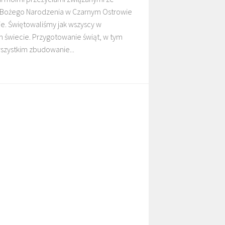
 Bożego Narodzenia w Czarnym Ostrowie
ie. Świętowaliśmy jak wszyscy w
DZIECI MALAWI
DZIECI SUDANU
m świecie. Przygotowanie świąt, w tym
szystkim zbudowanie...
MARANA
GALERIE