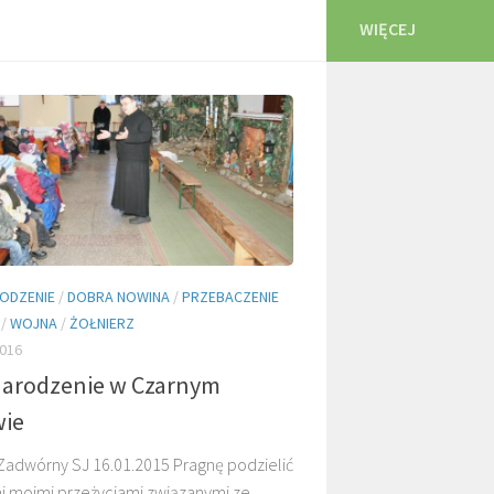
WIĘCEJ
ODZENIE
/
DOBRA NOWINA
/
PRZEBACZENIE
/
WOJNA
/
ŻOŁNIERZ
016
Narodzenie w Czarnym
wie
 Zadwórny SJ 16.01.2015 Pragnę podzielić
mi moimi przeżyciami związanymi ze