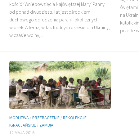
kościół Wniebowzięcia Najświętszej Maryi Panny
świętami
od ponad dwudziestu lat jest ośrodkiem
na Ukrain
duchowego odrodzenia parafii i okolicznych
DZIECI MADAGASKARU
katolicki
wiosek. A teraz, w tak trudnym okresie dla Ukrainy,
przede w
w czasie wojny,...
BŁ. JAN BEYZYM
MODLITWA
/
PRZEBACZENIE
/
REKOLEKCJE
IGNACJAŃSKIE
/
ZAMBIA
12 MAJA 2016