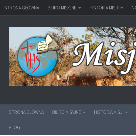
STRONA GŁÓWNA
BIURO MISYJNE
HISTORIA MISJI
N
Przejdź do treści
STRONA GŁÓWNA
BIURO MISYJNE
HISTORIA MISJI
BLOG