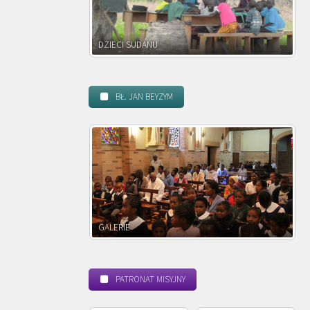
DZIECI ZAMBII
BŁ. JAN BEYZYM
POWOŁANIE MISYJNE
PATRONAT MISYJNY