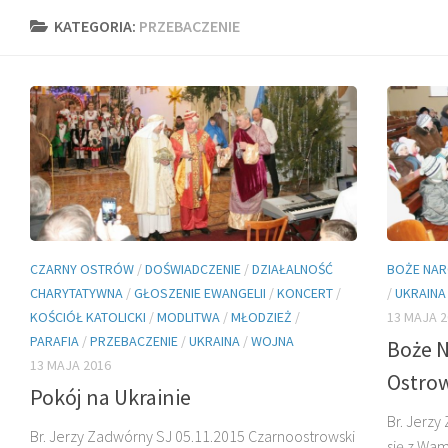
KATEGORIA:
PRZEBACZENIE
CZARNY OSTRÓW
/
DOŚWIADCZENIE
/
DZIAŁALNOŚĆ
BOŻE NAR
CHARYTATYWNA
/
GŁOSZENIE EWANGELII
/
KONCERT
/
/
UKRAINA
KOŚCIÓŁ KATOLICKI
/
MODLITWA
/
MŁODZIEŻ
/
13 MAJA 2
PARAFIA
/
PRZEBACZENIE
/
UKRAINA
/
WOJNA
Boże 
13 MAJA 2016
Ostro
Pokój na Ukrainie
Br. Jerzy
Br. Jerzy Zadwórny SJ 05.11.2015 Czarnoostrowski
się z Wa