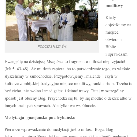
modlitwy
Kiedy
dojeżdżamy na
miejsce,
otwieram
Biblię
PODCZAS MSZY ŚW.
i sprawdzam
Ewangelię na dzisiejszą Mszę św.: to fragment o miłości nieprzyjaciół
(Mt 5, 43-48). Aż mi dech zapiera, bo to potwierdzenie tego, co właśnie
słyszeliśmy w samochodzie. Przygotowujemy „malende”, czyli w
kulturze zambijskiej tradycyjne miejsce modlitwy, sanktuarium. Trzeba tu
być cicho, nie wolno łamać gałęzi i ścinać trawy. Tutaj w szczególny
sposób jest obecny Bóg. Przychodzi się tu, by się modlić o deszcz albo w
innych trudnych sprawach. Ale tylko we wspólnocie.
Medytacja ignacjańska po afrykańsku
Pierwsze wprowadzenie do medytacji jest o miłości Boga. Bóg
jako dawca, obraz Boga, jaki mamy, nasze początki, wolność, wybory i