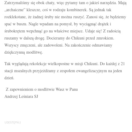
Zatrzymaliśmy się obok chaty, więc pytamy tam o jakieś narzędzia. Mają
„archaiczne” kleszcze, coś w rodzaju kombinerek. Są jednak tak
rozklekotane, że żadnej śruby nie można ruszyć. Zanosi się, że będziemy
spać w buszu. Nagle wpadam na pomysł, by wyciągnąć drążek i
śrubokrętem wepchnąć go na właściwe miejsce. Udaje się! Z radością
ruszamy w dalszą drogę. Docieramy do Chikuni przed zmrokiem.
Wszyscy zmęczeni, ale zadowoleni. Na zakończenie odmawiamy
dziękczynną modlitwę.
Tak wyglądają rekolekcje wielkopostne w misji Chikuni. Do każdej z 21
stacji mszalnych przyjeżdżamy z zespołem ewangelizacyjnym na jeden
dzień.
Z zapewnieniem o modlitwie Wasz w Panu
Andrzej Leśniara SJ
UDOSTĘPNIJ