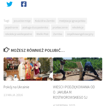
Tagi:
jezuickie misje
Kościół w Zambii
medytacja ignacjańska
pojednanie
posługa duszpasterska
przebaczenie
rekolekcje
rekolekcje wielkopostne
Wielki Post
Zambia
zespół ewangelizacyjny
MOŻESZ RÓWNIEŻ POLUBIĆ…
Pokój na Ukrainie
WIEŚCI I PODZIĘKOWANIA OD
O. JAKUBA M.
13 MAJA 2016
ROSTWOROWSKIEGO SJ
4 SIERPNIA 2025