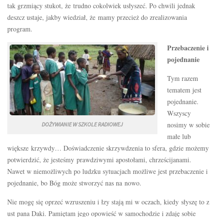
tak grzmiący stukot, że trudno cokolwiek usłyszeć. Po chwili jednak
deszcz ustaje, jakby wiedział, że mamy przecież do zrealizowania
program.
Przebaczenie i
pojednanie
Tym razem
tematem jest
pojednanie.
Wszyscy
nosimy w sobie
DOŻYWIANIE W SZKOLE RADIOWEJ
małe lub
większe krzywdy… Doświadczenie skrzywdzenia to sfera, gdzie możemy
potwierdzić, że jesteśmy prawdziwymi apostołami, chrześcijanami.
Nawet w niemożliwych po ludzku sytuacjach możliwe jest przebaczenie i
pojednanie, bo Bóg może stworzyć nas na nowo.
Nie mogę się oprzeć wzruszeniu i łzy stają mi w oczach, kiedy słyszę to z
ust pana Daki. Pamiętam jego opowieść w samochodzie i zdaję sobie