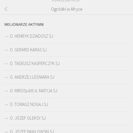
POPRZEDNI POST
Ogródki w Afryce
MISJONARZE AKTYWNI
O. HENRYK DZIADOSZ SJ
O. GERARD KARAS SJ
O. TADEUSZ KASPERCZYK SJ
O. ANDRZEJ LEŚNIARA SJ
O. MIROSŁAW A. MATYJA SJ
O. TOMASZ NOGAJ SJ
O. JÓZEF OLEKSY SJ
O. JÓZEF PAWŁOWSKI SJ