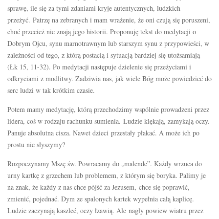
sprawę, ile się za tymi zdaniami kryje autentycznych, ludzkich
przeżyć. Patrzę na zebranych i mam wrażenie, że oni czują się poruszeni,
choć przecież nie znają jego historii. Proponuję tekst do medytacji o
Dobrym Ojcu, synu marnotrawnym lub starszym synu z przypowieści, w
zależności od tego, z którą postacią i sytuacją bardziej się utożsamiają
(Łk 15, 11-32). Po medytacji następuje dzielenie się przeżyciami i
odkryciami z modlitwy. Zadziwia nas, jak wiele Bóg może powiedzieć do
serc ludzi w tak krótkim czasie.
Potem mamy medytację, którą przechodzimy wspólnie prowadzeni przez
lidera, coś w rodzaju rachunku sumienia. Ludzie klękają, zamykają oczy.
Panuje absolutna cisza. Nawet dzieci przestały płakać. A może ich po
prostu nie słyszymy?
Rozpoczynamy Mszę św. Powracamy do „malende”. Każdy wrzuca do
urny kartkę z grzechem lub problemem, z którym się boryka. Palimy je
na znak, że każdy z nas chce pójść za Jezusem, chce się poprawić,
zmienić, pojednać. Dym ze spalonych kartek wypełnia całą kaplicę.
Ludzie zaczynają kaszleć, oczy łzawią. Ale nagły powiew wiatru przez