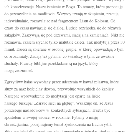
ich konsekwencje. Nasze istnienie w Bogu. To tematy, które proponuję
do przemyślenia na modlitwie. Wszyscy trwają w skupieniu, pracują
indywidualnie, rozmyślając nad fragmentem Listu do Kolosan. Od
czasu do czasu nawiązuje się dialog. Ludzie rozchodzą się do różnych
zakątków. Zaszywają się pod drzewami, siadają na kamieniach. Nikt nie
rozmawia, czasem słychać tylko malutkie dzieci. Tak medytują przez 30
minut. Dzieci są zbierane w osobnej grupie, w której opowiadają o tym,
co zrozumiały. Zadają też pytania, co świadczy o tym, że uważnie
słuchały. Prawdy biblijne przekładane są na język, który
mogą zrozumieć.
Zgrzytliwy hałas wywołany przez uderzenia w kawał żelastwa, które
służy za nasz kościelny dzwon, przywołuje wszystkich do kaplicy.
Następne wprowadzenie do medytacji jest oparte na liście
naszego biskupa: „Zarzuć sieci na głębię”. Wskazuje on, że Jezus
potrzebuje naśladowców w konkretnych sytuacjach. Trzeba być
apostołem w swojej wiosce, w rodzinie. Pytamy o misję
chrześcijanina, podejmujemy temat zjednoczenia na Eucharystii.
Wiodący tekst dla naszej medytacji opowiada o żebraku, siedzącym przy