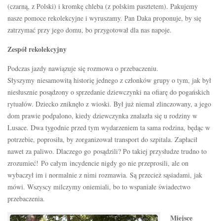
(czarną, z Polski) i kromkę chleba (z polskim pasztetem). Pakujemy
nasze pomoce rekolekcyjne i wyruszamy. Pan Daka proponuje, by się
zatrzymać przy jego domu, bo przygotował dla nas napoje.
Zespół rekolekcyjny
Podczas jazdy nawiązuje się rozmowa o przebaczeniu.
Słyszymy niesamowitą historię jednego z członków grupy o tym, jak był
niesłusznie posądzony o sprzedanie dziewczynki na ofiarę do pogańskich
rytuałów. Dziecko zniknęło z wioski. Był już niemal zlinczowany, a jego
dom prawie podpalono, kiedy dziewczynka znalazła się u rodziny w
Lusace. Dwa tygodnie przed tym wydarzeniem ta sama rodzina, będąc w
potrzebie, poprosiła, by zorganizował transport do szpitala. Zapłacił
nawet za paliwo. Dlaczego go posądzili? Po takiej przysłudze trudno to
zrozumieć! Po całym incydencie nigdy go nie przeprosili, ale on
wybaczył im i normalnie z nimi rozmawia. Są przecież sąsiadami, jak
mówi. Wszyscy milczymy oniemiali, bo to wspaniałe świadectwo
przebaczenia.
Miejsce