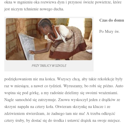
okna w mgnieniu oka rozwiewa dym i przynosi świeże powietrze, które
jest niczym tchnienie nowego ducha.
Czas do domu
Po Mszy św.
PRZY TABLICY W SZKOLE
podziękowaniom nie ma końca. Wszyscy chcą, aby takie rekolekcje były
raz w miesiącu, a nawet co tydzień. Wyruszamy, bo robi się późno. Auto
wspina się pod górkę, a my radośnie dzielimy się swoimi wrażeniami.
Nagle samochód się zatrzymuje. Znowu wyskoczył jeden z drążków ze
skrzyni napędu na cztery koła. Otwieram skrzynkę na klucze i ze
zdziwieniem stwierdzam, że żadnego tam nie ma! A trzeba odkręcić
cztery śruby, by dostać się do środka i ustawić drążek na swoje miejsce.