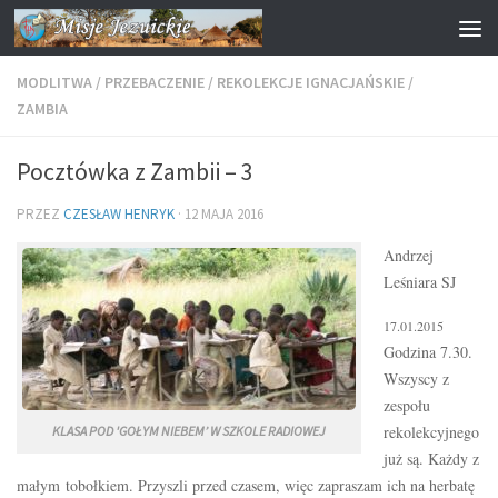
Przejdź do treści
MODLITWA
/
PRZEBACZENIE
/
REKOLEKCJE IGNACJAŃSKIE
/
ZAMBIA
Pocztówka z Zambii – 3
PRZEZ
CZESŁAW HENRYK
·
12 MAJA 2016
Andrzej
Leśniara SJ
17.01.2015
Godzina 7.30.
Wszyscy z
zespołu
rekolekcyjnego
KLASA POD 'GOŁYM NIEBEM’ W SZKOLE RADIOWEJ
już są. Każdy z
małym tobołkiem. Przyszli przed czasem, więc zapraszam ich na herbatę