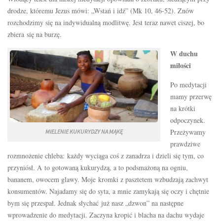
drodze, któremu Jezus mówi: „Wstań i idź” (Mk 10, 46-52). Znów
rozchodzimy się na indywidualną modlitwę. Jest teraz nawet ciszej, bo
zbiera się na burzę.
W duchu
miłości
Po medytacji
mamy przerwę
na krótki
odpoczynek.
Przeżywamy
MIELENIE KUKURYDZY NA MĄKĘ
prawdziwe
rozmnożenie chleba: każdy wyciąga coś z zanadrza i dzieli się tym, co
przyniósł. A to gotowaną kukurydzą, a to podsmażoną na ogniu,
bananem, owocem glawy. Moje kromki z pasztetem wzbudzają zachwyt
konsumentów. Najadamy się do syta, a mnie zamykają się oczy i chętnie
bym się przespał. Jednak słychać już nasz „dzwon” na następne
wprowadzenie do medytacji. Zaczyna kropić i blacha na dachu wydaje