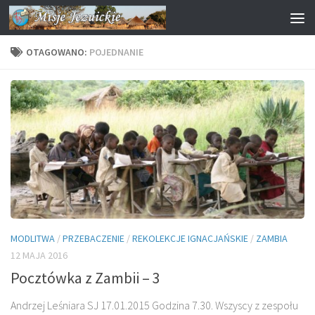
Przejdź do treści
OTAGOWANO:
POJEDNANIE
MODLITWA
/
PRZEBACZENIE
/
REKOLEKCJE IGNACJAŃSKIE
/
ZAMBIA
12 MAJA 2016
Pocztówka z Zambii – 3
Andrzej Leśniara SJ 17.01.2015 Godzina 7.30. Wszyscy z zespołu