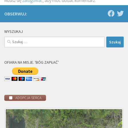
Musisz się
zalogować
, aby móc dodać komentarz.
OBSERWUJ:
WYSZUKAJ
Szukaj:
OFIARA NA MISJE. 'BÓG ZAPŁAĆ’
ADOPCJA SERCA