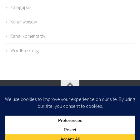
Zaloguj się
Kanał wpisów
Kanał komentarzy
WordPress.org
Oparte na
- Zaprojektowany z
Motyw Hueman