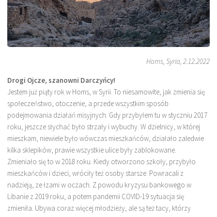
Homs, Syria, 2.12.2022
Drogi Ojcze, szanowni Darczyńcy!
Jestem już piąty rok w Homs, w Syrii. To niesamowite, jak zmienia się
społeczeństwo, otoczenie, a przede wszystkim sposób
podejmowania działań misyjnych. Gdy przybyłem tu w styczniu 2017
roku, jeszcze słychać było strzały i wybuchy. W dzielnicy, w której
mieszkam, niewiele było wówczas mieszkańców, działało zaledwie
kilka sklepików, prawie wszystkie ulice były zablokowane.
Zmieniało się to w 2018 roku. Kiedy otworzono szkoły, przybyło
mieszkańców i dzieci, wróciły też osoby starsze. Powracali z
nadzieją, ze łzami w oczach. Z powodu kryzysu bankowego w
Libanie z 2019 roku, a potem pandemii COVID-19 sytuacja się
zmieniła. Ubywa coraz więcej młodzieży, ale są też tacy, którzy