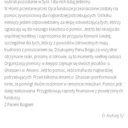
wybrali pozostanie w Syrii. I dla nich tutaj jesteśmy.
W Homs przesłane przez Ojca fundusze przeznaczone zostały na
pomoc żywnościową dla najbardziej potrzebujących. Od kilku
miesięcy jestem odpowiedzialny za ekipę odwiedzającą tych, którzy
zgłaszają się do naszego klasztoru o pomoc. Jest to też okazja do
wspólnej modlitwy i zaproszenia do przyjęcia Komunii świętej,
szczególnie dla tych, którzy z powodów zdrowotnych mają
trudności z poruszaniem się. Dziękujemy Panu Bogu za wszystkie
otrzymane łaski, prosimy o zdrowie, są to momenty wielkiej radości.
Organizacją pomocy w Aleppo zajmuje się dwóch jezuitów: o.
Ghassan i o. Alwaro. Jest to pomoc, która trafia do najbardziej
potrzebujących. Przed kilkoma dniami o. Ghassan poinformował
mnie, że pomógł dwóm rodzinom w remoncie mieszkań. Pomoc jest
dalej realizowana. Przygotowuję raporty finansowe z powierzonych
funduszy.
Z Panem Bogiem
O. Andrzej SJ