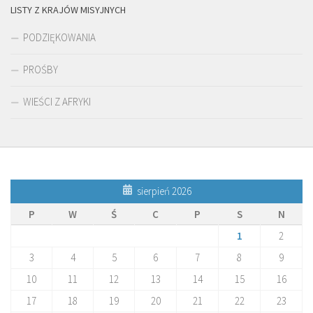
LISTY Z KRAJÓW MISYJNYCH
PODZIĘKOWANIA
PROŚBY
WIEŚCI Z AFRYKI
sierpień 2026
P
W
Ś
C
P
S
N
1
2
3
4
5
6
7
8
9
10
11
12
13
14
15
16
17
18
19
20
21
22
23