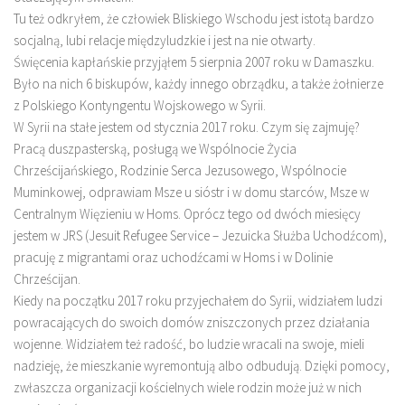
Tu też odkryłem, że człowiek Bliskiego Wschodu jest istotą bardzo
socjalną, lubi relacje międzyludzkie i jest na nie otwarty.
Święcenia kapłańskie przyjąłem 5 sierpnia 2007 roku w Damaszku.
Było na nich 6 biskupów, każdy innego obrządku, a także żołnierze
z Polskiego Kontyngentu Wojskowego w Syrii.
W Syrii na stałe jestem od stycznia 2017 roku. Czym się zajmuję?
Pracą duszpasterską, posługą we Wspólnocie Życia
Chrześcijańskiego, Rodzinie Serca Jezusowego, Wspólnocie
Muminkowej, odprawiam Msze u sióstr i w domu starców, Msze w
Centralnym Więzieniu w Homs. Oprócz tego od dwóch miesięcy
jestem w JRS (Jesuit Refugee Service – Jezuicka Służba Uchodźcom),
pracuję z migrantami oraz uchodźcami w Homs i w Dolinie
Chrześcijan.
Kiedy na początku 2017 roku przyjechałem do Syrii, widziałem ludzi
powracających do swoich domów zniszczonych przez działania
wojenne. Widziałem też radość, bo ludzie wracali na swoje, mieli
nadzieję, że mieszkanie wyremontują albo odbudują. Dzięki pomocy,
zwłaszcza organizacji kościelnych wiele rodzin może już w nich