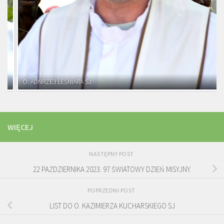
O. ADNRZEJ LEŚNIARA SJ
WIĘCEJ
NASTĘPNY POST
22 PAŹDZIERNIKA 2023. 97 ŚWIATOWY DZIEŃ MISYJNY.
POPRZEDNI POST
LIST DO O. KAZIMIERZA KUCHARSKIEGO SJ