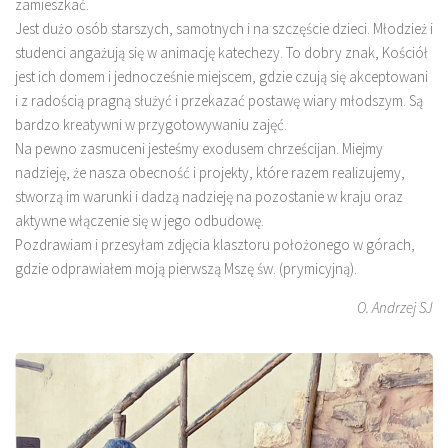
zamieszkać.
Jest dużo osób starszych, samotnych i na szczęście dzieci. Młodzież i
studenci angażują się w animację katechezy. To dobry znak, Kościół
jest ich domem i jednocześnie miejscem, gdzie czują się akceptowani
i z radością pragną służyć i przekazać postawę wiary młodszym. Są
bardzo kreatywni w przygotowywaniu zajęć.
Na pewno zasmuceni jesteśmy exodusem chrześcijan. Miejmy
nadzieję, że nasza obecność i projekty, które razem realizujemy,
stworzą im warunki i dadzą nadzieję na pozostanie w kraju oraz
aktywne włączenie się w jego odbudowę.
Pozdrawiam i przesyłam zdjęcia klasztoru położonego w górach,
gdzie odprawiałem moją pierwszą Mszę św. (prymicyjną).
O. Andrzej SJ