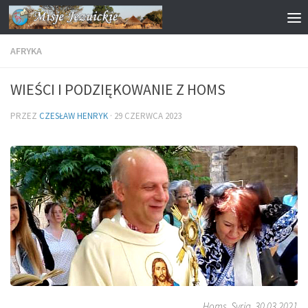
Przejdź do treści
AFRYKA
WIEŚCI I PODZIĘKOWANIE Z HOMS
PRZEZ
CZESŁAW HENRYK
·
29 CZERWCA 2023
Homs, Syria, 30.03.2021