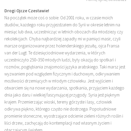
Drogi Ojcze Czesławie!
Na początek może coś o sobie. Od 2001 roku, w czasie moich
studiów, każdego roku przyjeżdżałem do Syrii w okresie letnim na
miesiąc lub dwa, uczestnicząc w letnich obozach dla młodzieży czy
rekolekcjach. Chyba najbardziej zapadły mi w pamięci masir, czyli
marsze organizowane przez holenderskiego jezuitę, ojca Fransa
van der Lugt. Te dziesięciodniowe wydarzenia, w których
uczestniczyło 250–350 młodych ludzi, były okazją do spotkań i
rozmów, pogłębiania znajomości języka arabskiego. Taki marsz jest
wyzwaniem pod względem fizycznym i duchowym, odkrywaniem
możliwości drzemiących w młodym człowieku. Jest wyjściem i
otwarciem się na nowe wydarzania, spotkania, przyjęciem każdego
dnia jako daru i wielkiej fascynującej przygody. Syria jest pięknym
krajem. Przemierzając wioski, tereny górzyste i lasy, człowiek
odkrywa piękno, którego często nie dostrzega. Popołudniowe
promienie słoneczne, wyostrzające odcienie zieleni różnych roślin i
liści drzew, zachęcają do kontemplacji nad własnym życiem i
otaczającym światem.