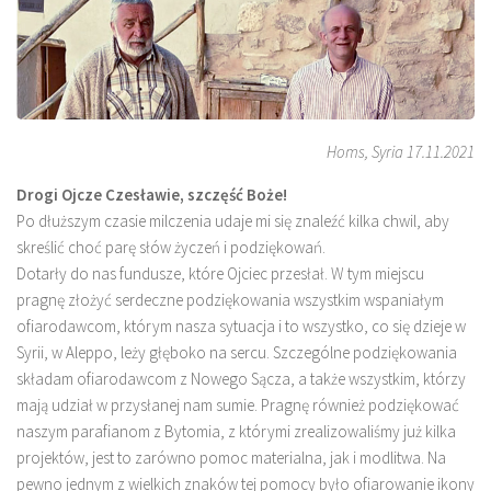
Homs, Syria 17.11.2021
Drogi Ojcze Czesławie, szczęść Boże!
Po dłuższym czasie milczenia udaje mi się znaleźć kilka chwil, aby
skreślić choć parę słów życzeń i podziękowań.
Dotarły do nas fundusze, które Ojciec przesłał. W tym miejscu
pragnę złożyć serdeczne podziękowania wszystkim wspaniałym
ofiarodawcom, którym nasza sytuacja i to wszystko, co się dzieje w
Syrii, w Aleppo, leży głęboko na sercu. Szczególne podziękowania
składam ofiarodawcom z Nowego Sącza, a także wszystkim, którzy
mają udział w przysłanej nam sumie. Pragnę również podziękować
naszym parafianom z Bytomia, z którymi zrealizowaliśmy już kilka
projektów, jest to zarówno pomoc materialna, jak i modlitwa. Na
pewno jednym z wielkich znaków tej pomocy było ofiarowanie ikony