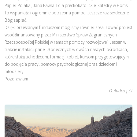
Papież Polaka, Jana Pawła II dla greckokatolickiej katedry w Homs.
To wspaniała i ogromnie potrzebna pomoc. Jeszcze raz serdeczne
Bóg zapłać.
Dzięki przesłanym funduszom mogliśmy również zrealizować projekt
współfinansowany przez Ministerstwo Spraw Zagranicznych
Rzeczpospolitej Polskiej w ramach pomocy rozwojowej. Jestem w
trakcie instalacji paneli słonecznych w dwóch naszych ośrodkach,
które służą uchodźcom, formacji kobiet, kursom przygotowującym
do podjęcia pracy, pomocy psychologicznej oraz dzieciom i
młodzieży.
Pozdrawiam
O. Andrzej SJ