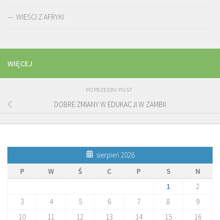
WIEŚCI Z AFRYKI
WIĘCEJ
POPRZEDNI POST
DOBRE ZMIANY W EDUKACJI W ZAMBII
sierpień 2026
P
W
Ś
C
P
S
N
1
2
3
4
5
6
7
8
9
10
11
12
13
14
15
16