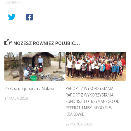
UDOSTĘPNIJ
MOŻESZ RÓWNIEŻ POLUBIĆ…
Prośba misjonarza z Malawi
RAPORT Z WYKORZYSTANIA
RAPORT Z WYKORZYSTANIA
14 MAJA 2016
FUNDUSZU OTRZYMANEGO OD
REFERATU MISYJNEGO TJ W
KRAKOWIE
27 MARCA 2026