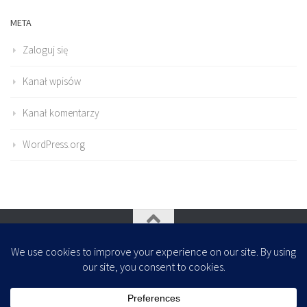
META
Zaloguj się
Kanał wpisów
Kanał komentarzy
WordPress.org
Oparte na
- Zaprojektowany z
Motyw Hueman