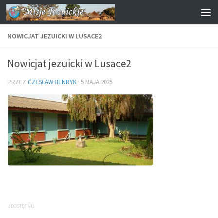
Przejdź do treści
NOWICJAT JEZUICKI W LUSACE2
Nowicjat jezuicki w Lusace2
PRZEZ
CZESŁAW HENRYK
·
5 MAJA 2025
UDOSTĘPNIJ