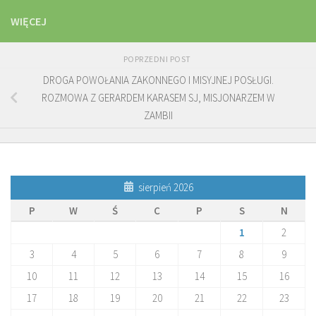
WIĘCEJ
POPRZEDNI POST
DROGA POWOŁANIA ZAKONNEGO I MISYJNEJ POSŁUGI.
ROZMOWA Z GERARDEM KARASEM SJ, MISJONARZEM W
ZAMBII
sierpień 2026
P
W
Ś
C
P
S
N
1
2
3
4
5
6
7
8
9
10
11
12
13
14
15
16
17
18
19
20
21
22
23