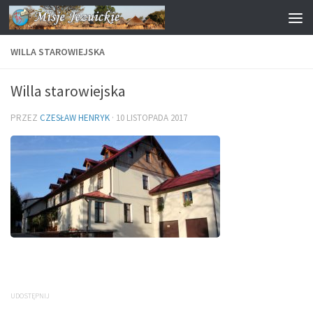
Przejdź do treści
WILLA STAROWIEJSKA
Willa starowiejska
PRZEZ
CZESŁAW HENRYK
·
10 LISTOPADA 2017
UDOSTĘPNIJ