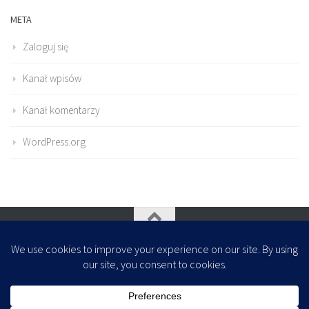
META
Zaloguj się
Kanał wpisów
Kanał komentarzy
WordPress.org
Oparte na
- Zaprojektowany z
Motyw Hueman