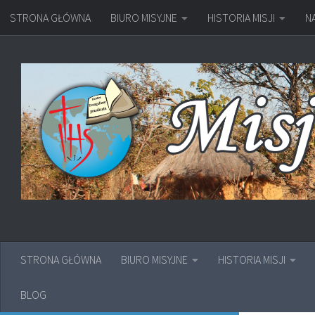
STRONA GŁÓWNA
BIURO MISYJNE
HISTORIA MISJI
N
Przejdź do treści
STRONA GŁÓWNA
BIURO MISYJNE
HISTORIA MISJI
BLOG