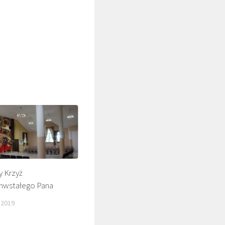
ŚLADAMI BEYZYMA
 Krzyż
hwstałego Pana
 2019