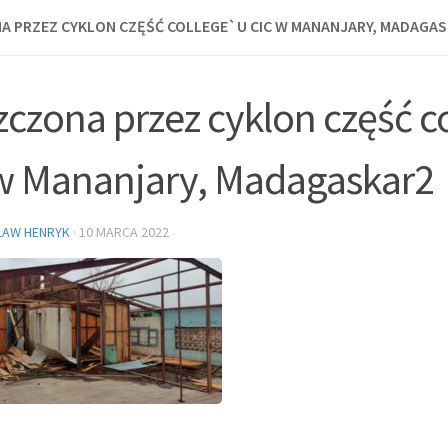
A PRZEZ CYKLON CZĘŚĆ COLLEGE`U CIC W MANANJARY, MADAGA
zczona przez cyklon część c
w Mananjary, Madagaskar2
ŁAW HENRYK
·
10 MARCA 2022