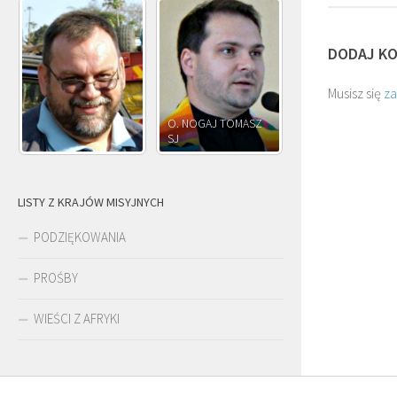
DODAJ K
Musisz się
z
O. NOGAJ TOMASZ
O. JÓZEF
SJ
O. JÓZEF OLEKSY SJ
PAWŁOWSKI SJ
LISTY Z KRAJÓW MISYJNYCH
PODZIĘKOWANIA
PROŚBY
WIEŚCI Z AFRYKI