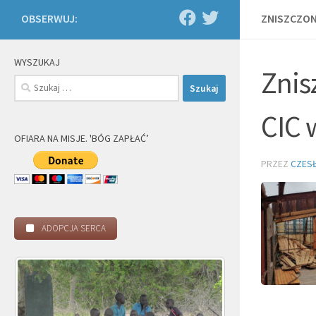
OBSERWUJ:
ZNISZCZON
WYSZUKAJ
Znis
Szukaj:
CIC 
OFIARA NA MISJE. 'BÓG ZAPŁAĆ’
PRZEZ
CZES
ADOPCJA SERCA