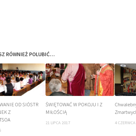
SZ RÓWNIEŻ POLUBIĆ…
BEATYFIKACJA
KULT
WANIE OD SIÓSTR
ŚWIĘTOWAĆ W POKOJU I Z
Chwalebny
NEK Z
MIŁOŚCIĄ
Zmartwyc
TSOA
21 LIPCA 2017
4 CZERWCA
6