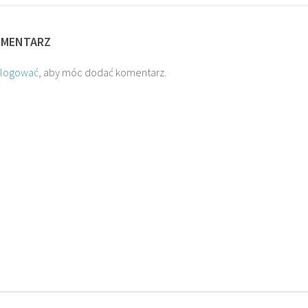
OMENTARZ
alogować
, aby móc dodać komentarz.
O. JAKUB M.
O. TADEUSZ SAROTA
ROSTWOROWSKI SJ
SJ