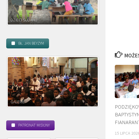
DZIECI ZAMBII
BŁ. JAN BEYZYM
MOŻE
POWOŁANIE MISYJNE
PODZIĘKO
BAPTYSTY
FIANARAN
PATRONAT MISYJNY
15 LIPCA 202