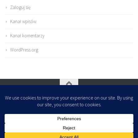
Zaloguj się
Kanał wpisów
Kanał komentarzy
WordPress.org
Oparte na
- Zaprojektowany z
Motyw Hueman