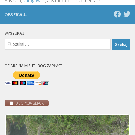
Musisz się
zalogować
, aby móc dodać komentarz.
OBSERWUJ:
WYSZUKAJ
Szukaj:
OFIARA NA MISJE. 'BÓG ZAPŁAĆ’
ADOPCJA SERCA