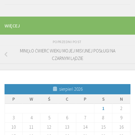
WIĘCEJ
POPRZEDNI POST
MINĘŁO ĆWIERĆ WIEKU MOJEJ MISYJNEJ POSŁUGI NA
CZARNYM LĄDZIE
sierpień 2026
P
W
Ś
C
P
S
N
1
2
3
4
5
6
7
8
9
10
11
12
13
14
15
16