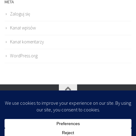
META
Zaloguj się
Kanał wpisów
Kanał komentarzy
WordPress.org
Oparte na
- Zaprojektowany z
Motyw Hueman