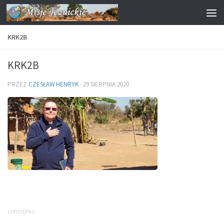
Przejdź do treści
KRK2B
KRK2B
PRZEZ
CZESŁAW HENRYK
·
29 SIERPNIA 2020
UDOSTĘPNIJ