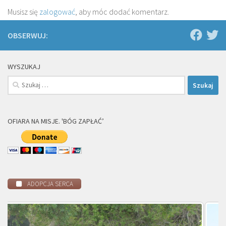
Musisz się
zalogować
, aby móc dodać komentarz.
OBSERWUJ:
WYSZUKAJ
Szukaj:
OFIARA NA MISJE. 'BÓG ZAPŁAĆ’
ADOPCJA SERCA