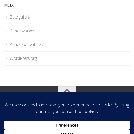
META
Zaloguj się
Kanał wpisów
Kanał komentarzy
WordPress.org
Oparte na
- Zaprojektowany z
Motyw Hueman