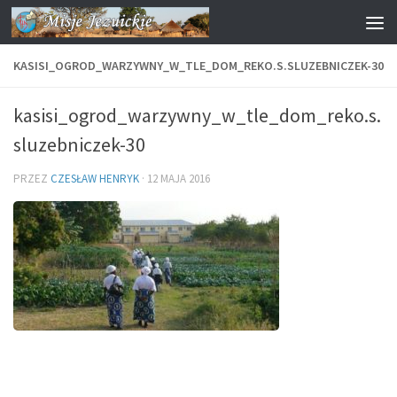
Przejdź do treści
KASISI_OGROD_WARZYWNY_W_TLE_DOM_REKO.S.SLUZEBNICZEK-30
kasisi_ogrod_warzywny_w_tle_dom_reko.s.
sluzebniczek-30
PRZEZ
CZESŁAW HENRYK
·
12 MAJA 2016