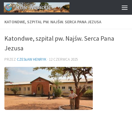
Przejdź do treści
KATONDWE, SZPITAL PW. NAJŚW. SERCA PANA JEZUSA
Katondwe, szpital pw. Najśw. Serca Pana
Jezusa
PRZEZ
CZESŁAW HENRYK
·
12 CZERWCA 2025