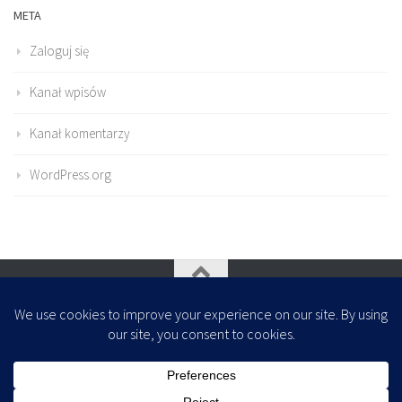
META
Zaloguj się
Kanał wpisów
Kanał komentarzy
WordPress.org
Oparte na
- Zaprojektowany z
Motyw Hueman