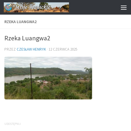
Przejdź do treści
RZEKA LUANGWA2
Rzeka Luangwa2
PRZEZ
CZESŁAW HENRYK
·
12 CZERWCA 2025
UDOSTĘPNIJ