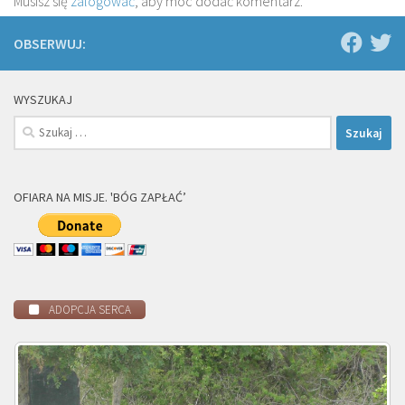
Musisz się
zalogować
, aby móc dodać komentarz.
OBSERWUJ:
WYSZUKAJ
Szukaj:
OFIARA NA MISJE. 'BÓG ZAPŁAĆ’
ADOPCJA SERCA