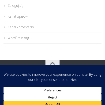
Zaloguj się
Kanał wpisów
Kanał komentarzy
WordPress.org
Oparte na
- Zaprojektowany z
Motyw Hueman