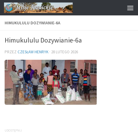
Przejdź do treści
HIMUKULULU DOZYWIANIE-6A
Himukululu Dozywianie-6a
PRZEZ
CZESŁAW HENRYK
·
28 LUTEGO 2026
UDOSTĘPNIJ