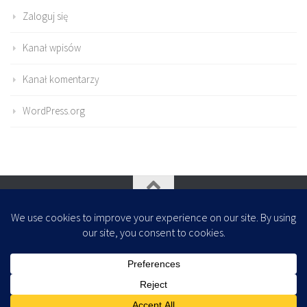
Zaloguj się
Kanał wpisów
Kanał komentarzy
WordPress.org
Oparte na
- Zaprojektowany z
Motyw Hueman