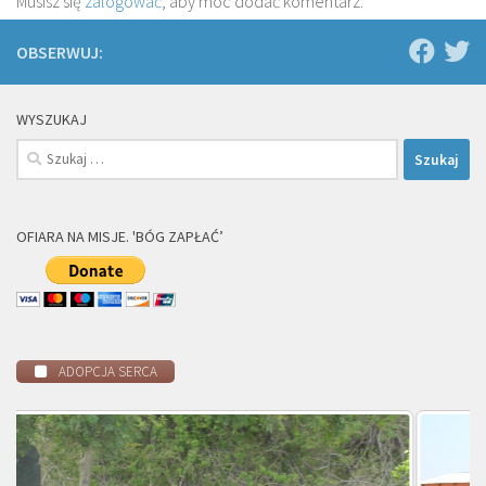
Musisz się
zalogować
, aby móc dodać komentarz.
OBSERWUJ:
WYSZUKAJ
Szukaj:
OFIARA NA MISJE. 'BÓG ZAPŁAĆ’
ADOPCJA SERCA