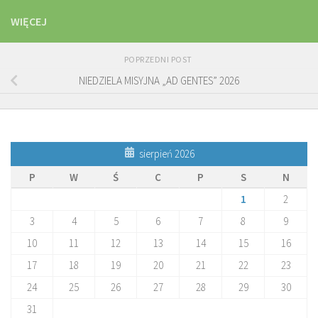
WIĘCEJ
POPRZEDNI POST
NIEDZIELA MISYJNA „AD GENTES” 2026
sierpień 2026
P
W
Ś
C
P
S
N
1
2
3
4
5
6
7
8
9
10
11
12
13
14
15
16
17
18
19
20
21
22
23
24
25
26
27
28
29
30
31