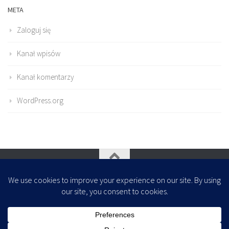
META
Zaloguj się
Kanał wpisów
Kanał komentarzy
WordPress.org
Oparte na
- Zaprojektowany z
Motyw Hueman