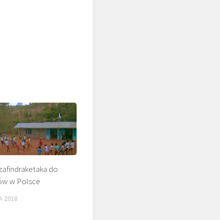
ŚLADAMI BEYZYMA
zafindraketaka do
ów w Polsce
A 2018