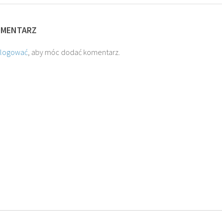
OMENTARZ
alogować
, aby móc dodać komentarz.
O. JÓZEF
O. JAKUB M.
O. TADEUSZ SAROTA
PAWŁOWSKI SJ
ROSTWOROWSKI SJ
SJ