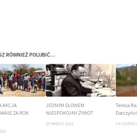
SZ RÓWNIEŻ POLUBIĆ…
BEATYFIKACJA
KULT
 AKCJA.
JEDNYM SŁOWEM
Teresa Ra
ANIE ZA ROK
NIESPOKOJNY ŻYWOT
Darczyńc
25 MARCA 2022
19 CZERWC
020