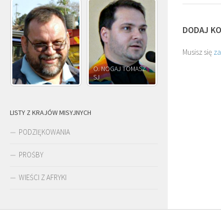
DODAJ K
Musisz się
z
O. NOGAJ TOMASZ
SJ
O. JÓZEF OLEKSY SJ
LISTY Z KRAJÓW MISYJNYCH
PODZIĘKOWANIA
PROŚBY
WIEŚCI Z AFRYKI