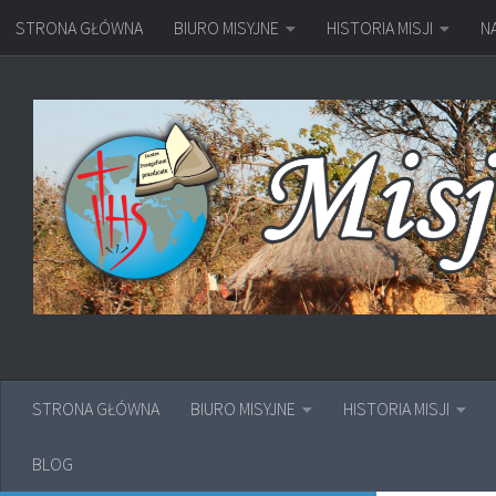
STRONA GŁÓWNA
BIURO MISYJNE
HISTORIA MISJI
N
Przejdź do treści
STRONA GŁÓWNA
BIURO MISYJNE
HISTORIA MISJI
BLOG