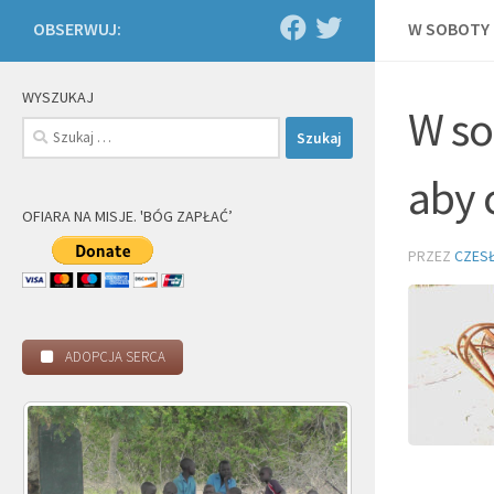
OBSERWUJ:
W SOBOTY 
WYSZUKAJ
W so
Szukaj:
aby 
OFIARA NA MISJE. 'BÓG ZAPŁAĆ’
PRZEZ
CZES
ADOPCJA SERCA