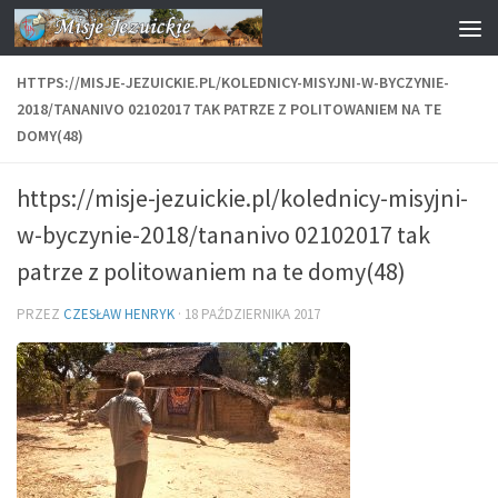
Przejdź do treści
HTTPS://MISJE-JEZUICKIE.PL/KOLEDNICY-MISYJNI-W-BYCZYNIE-
2018/TANANIVO 02102017 TAK PATRZE Z POLITOWANIEM NA TE
DOMY(48)
https://misje-jezuickie.pl/kolednicy-misyjni-
w-byczynie-2018/tananivo 02102017 tak
patrze z politowaniem na te domy(48)
PRZEZ
CZESŁAW HENRYK
·
18 PAŹDZIERNIKA 2017