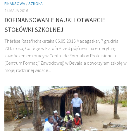
FINANSOWA
/
SZKOŁA
24 MAJA 2016
DOFINANSOWANIE NAUKI I OTWARCIE
STOŁÓWKI SZKOLNEJ
Thérèse Razafindraketaka 06.05.2016 Madagaskar, 7 grudnia
2015 roku, Collège w Fialofa Przed pójściem na emeryturę i
zakończeniem pracy w Centre de Formation Professionelle
(Centrum Formacji Zawodowej) w Bevalala otworzyłam szkołę w
mojej rodzinnej wiosce...