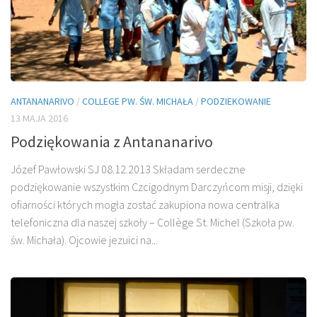
ANTANANARIVO
/
COLLEGE PW. ŚW. MICHAŁA
/
PODZIEKOWANIE
13 MAJA 2016
Podziękowania z Antananarivo
Józef Pawłowski SJ 08.12.2013 Składam serdeczne
podziękowanie wszystkim Czcigodnym Darczyńcom misji, dzię­ki
ofiarności których mogła zostać zakupiona nowa centralka
telefoniczna dla naszej szkoły – Collège St. Michel (Szkoła pw.
św. Michała). Ojcowie jezuici na...