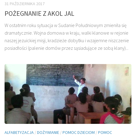
31 PAŹDZIERNIKA 2017
POŻEGNANIE Z AKOL JAL
W ostatnim roku sytuacja w Sudanie Południowym zmieniła się
dramatycznie. Wojna domowa w kraju, walki klanowe w rejonie
naszej jezuickiej misji, kradzieże dobytku i wzajemne niszczenie
posiadłości (palenie domów przez sąsiadujące ze sobą klany)...
ALFABETYZACJA
/
DOŻYWIANIE
/
POMOC DZIECIOM
/
POMOC