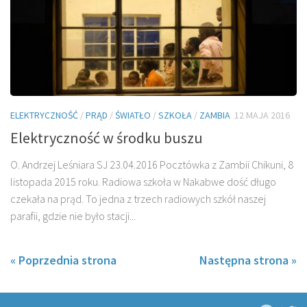
ELEKTRYCZNOŚĆ
/
PRĄD
/
ŚWIATŁO
/
SZKOŁA
/
ZAMBIA
12 MAJA 2016
Elektryczność w środku buszu
O. Andrzej Leśniara SJ 23.04.2016 Pocztówka z Zambii Chikuni, 8
listopada 2015 roku. Radiowa szkoła w Nakabwe dość długo
czekała na prąd. To jedna z trzech radiowych szkół naszej
parafii, gdzie nie było stacji...
« Poprzednia strona
Następna strona »