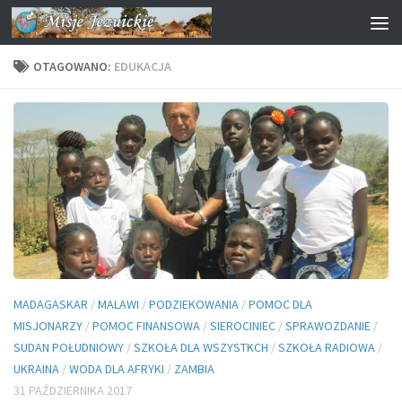
Przejdź do treści
OTAGOWANO:
EDUKACJA
MADAGASKAR
/
MALAWI
/
PODZIEKOWANIA
/
POMOC DLA
MISJONARZY
/
POMOC FINANSOWA
/
SIEROCINIEC
/
SPRAWOZDANIE
/
SUDAN POŁUDNIOWY
/
SZKOŁA DLA WSZYSTKCH
/
SZKOŁA RADIOWA
/
UKRAINA
/
WODA DLA AFRYKI
/
ZAMBIA
31 PAŹDZIERNIKA 2017