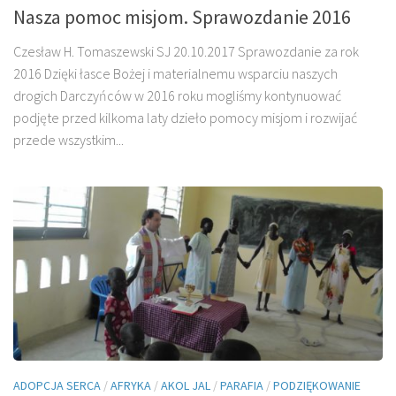
Nasza pomoc misjom. Sprawozdanie 2016
Czesław H. Tomaszewski SJ 20.10.2017 Sprawozdanie za rok
2016 Dzięki łasce Bożej i materialnemu wsparciu naszych
drogich Darczyńców w 2016 roku mogliśmy kontynuować
podjęte przed kilkoma laty dzieło pomocy misjom i rozwijać
przede wszystkim...
ADOPCJA SERCA
/
AFRYKA
/
AKOL JAL
/
PARAFIA
/
PODZIĘKOWANIE