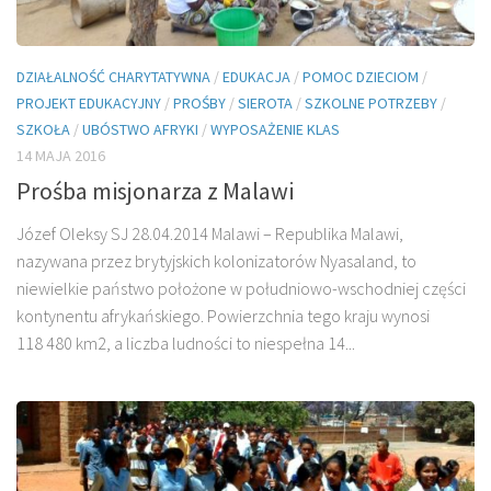
DZIAŁALNOŚĆ CHARYTATYWNA
/
EDUKACJA
/
POMOC DZIECIOM
/
PROJEKT EDUKACYJNY
/
PROŚBY
/
SIEROTA
/
SZKOLNE POTRZEBY
/
SZKOŁA
/
UBÓSTWO AFRYKI
/
WYPOSAŻENIE KLAS
14 MAJA 2016
Prośba misjonarza z Malawi
Józef Oleksy SJ 28.04.2014 Malawi – Republika Malawi,
nazywana przez brytyjskich kolonizatorów Nyasaland, to
niewielkie państwo położone w południowo-wschodniej części
kontynentu afrykańskiego. Powierzchnia tego kraju wynosi
118 480 km2, a liczba ludności to niespełna 14...